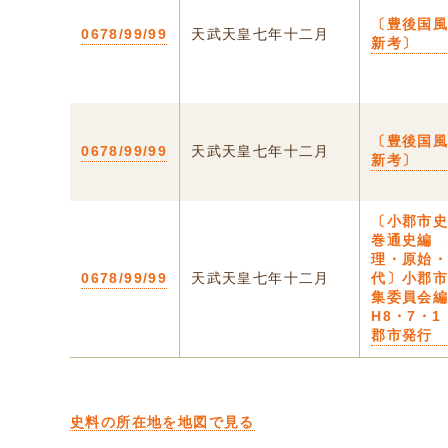
〔豊後国
0678/99/99
天武天皇七年十二月
新考〕
〔豊後国
0678/99/99
天武天皇七年十二月
新考〕
〔小郡市
巻通史編
理・原始
0678/99/99
天武天皇七年十二月
代〕小郡
集委員会
H8・7・1
郡市発行
史料の所在地を地図で見る