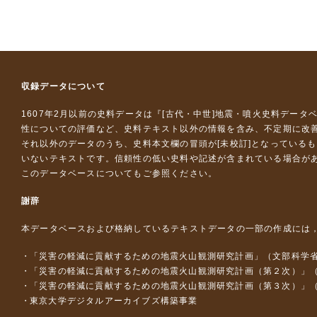
収録データについて
1607年2月以前の史料データは『
[古代・中世]地震・噴火史料データ
性についての評価など、史料テキスト以外の情報を含み、不定期に改
それ以外のデータのうち、史料本文欄の冒頭が[未校訂]となっている
いないテキストです。信頼性の低い史料や記述が含まれている場合が
このデータベースについて
もご参照ください。
謝辞
本データベースおよび格納しているテキストデータの一部の作成には
「災害の軽減に貢献するための地震火山観測研究計画」（文部科学
「災害の軽減に貢献するための地震火山観測研究計画（第２次）」
「災害の軽減に貢献するための地震火山観測研究計画（第３次）」
東京大学デジタルアーカイブズ構築事業