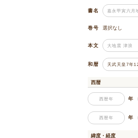
書名
巻号
本文
和暦
西暦
年
年
緯度・経度