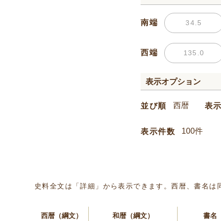
南端
西端
表示オプション
並び順
表
表示件数
史料全文は「詳細」から表示できます。西暦、書名は
西暦（綱文）
和暦（綱文）
書名