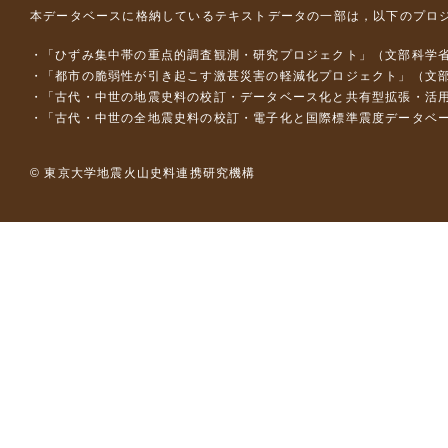
本データベースに格納しているテキストデータの一部は，以下のプロ
「ひずみ集中帯の重点的調査観測・研究プロジェクト」（文部科学省
「都市の脆弱性が引き起こす激甚災害の軽減化プロジェクト」（文部
「古代・中世の地震史料の校訂・データベース化と共有型拡張・活用シス
「古代・中世の全地震史料の校訂・電子化と国際標準震度データベース構
© 東京大学地震火山史料連携研究機構