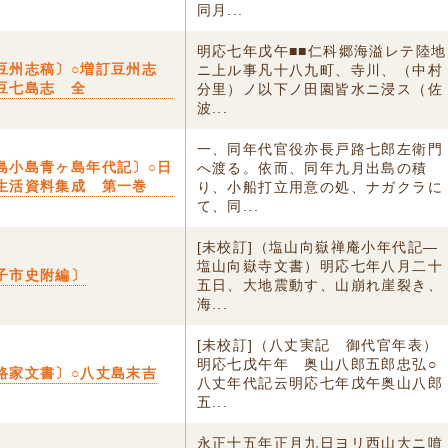
同月...
明応七年戊午■■仁科郷海溢レテ陸地
豆州志稿〕○増訂豆州志
ニ上ル事凡十八九町、寺川、（中村
豆七島志 全
分里）ノ以下ノ田園皆水ニ浸ス（佐
波...
一、同年代官役亦長戸路七郎左衛門
島小島青ヶ島年代記〕○日
へ渡る。依而、同年九月出島の積
生活資料集成 第一巻
り、小船打立用意の処、ナガクラに
て、同...
[未校訂]（塩山向嶽禅庵小年代記―
塩山向嶽寺文書）明応七年八月二十
子市史附編〕
五日、大地震動す、山崩れ崖裂き、
海...
[未校訂]（八丈実記 御代官年表）
明応七戊午年 奥山八郎五郎忠弘○
路家文書〕○八丈島末吉
八丈年代記云明応七年戊午奥山八郎
五...
永正十五年正月九日ヨリ西山大ニ噴