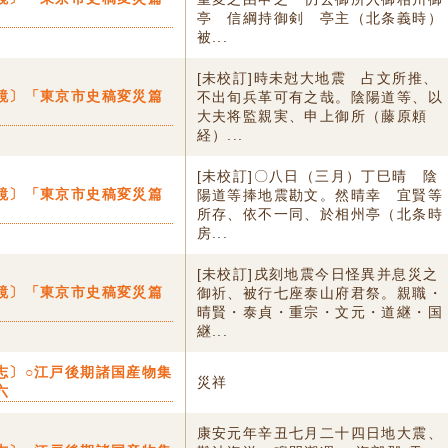
亭 信綱持御剣 亭主（北条義時）
被...
[未校訂]時未尅大地震 占文所推、
鏡〕「東京市史稿変災篇
不出旬兵革可有之哉。陰陽道等、以
大夫将監親実、申上御所（藤原頼
経）...
[未校訂]〇八日（三月）丁巳晴 陰
鏡〕「東京市史稿変災篇
陽道等捧地震勘文。然晴幸 宜賢等
所存、依不一同、於相州亭（北条時
房...
[未校訂]戌刻地震今日怪異并息災之
鏡〕「東京市史稿変災篇
御祈、被行七座泰山府君祭。親職・
晴賢・泰貞・重宗・文元・道継・国
継...
志〕○江戸後期諸国産物集
災祥
六
康安元年辛丑七月二十四日地大震、