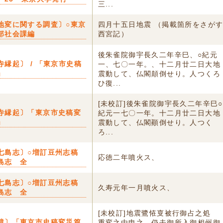
三...
地変に関する調査〕○東京
四月十五日地震 （掲載箇所をさが
部社会課編
西宮記）
後朱雀院御宇長久二年辛巳、○紀元
寺縁起〕 / 「東京市史稿
一、七〇一年。、十二月廿二日大地
」
震動して、仏閣顛倒せり。人つくろ
ひ復...
[未校訂]後朱雀院御宇長久二年辛巳○
寺縁起〕「東京市史稿変
紀元一七〇一年。十二月廿二日大地
」
震動して、仏閣顚倒せり。人つく
ろ...
七島志〕○増訂豆州志稿
応徳二年噴火ス、
島志 全
七島志〕○増訂豆州志稿
久寿元年一月噴火ス、
島志 全
[未校訂]地震鷺恠㕝被行御占之処
鏡〕「東京市史稿変災篇
重変之由申之 仍去御所入御相州御