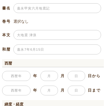
書名
巻号
本文
和暦
西暦
年
月
日から
年
月
日まで
緯度・経度