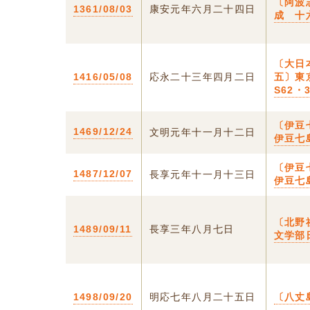
〔阿波
1361/08/03
康安元年六月二十四日
成 十
〔大日
1416/05/08
応永二十三年四月二日
五〕東
S62・
〔伊豆
1469/12/24
文明元年十一月十二日
伊豆七
〔伊豆
1487/12/07
長享元年十一月十三日
伊豆七
〔北野
1489/09/11
長享三年八月七日
文学部
1498/09/20
明応七年八月二十五日
〔八丈