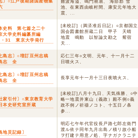
志〕○江戸後期諸国産物集
難波海溢、鳴門潮凅、 海部郡 雪
六
池、在東西由岐村間、康安元年地大
震、...
[未校訂]（満済准后日記）○京都国立
本史料 第七篇之二十
国会図書館所蔵二日 甲子 天晴
京大学史料編纂所編
地震 鳴動 以智論文勘之 觜宿
3・31 東京大学発行
天...
七島志〕○増訂豆州志稿
応仁三年○文明、元年、十一月十二
島志 全
日噴火ス、
七島志〕○増訂豆州志稿
長享元年十一月十三日夜噴火ス、
島志 全
[未校訂]八月十九日、天気殊勝、○中
社家引付〕○東京教育大学
略一地震并東山（義政）殿不例○義
日本史研究室所蔵
政不例ノ祈禱ノコト、十五日ノ条
参...
明応七午年代官役長戸路七郎左衛門
渡ル依テ同年九月出島ノ積リ故小船
島地災記録〕
ヲ打建テ用意ノ処、字ナガクラニテ