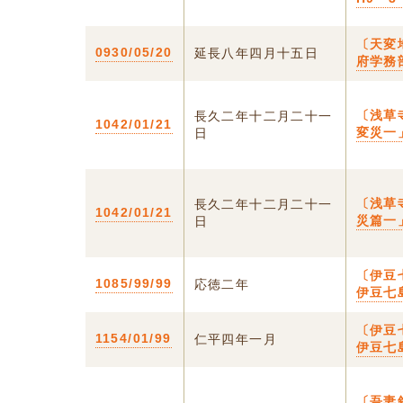
〔天変
0930/05/20
延長八年四月十五日
府学務
〔浅草
長久二年十二月二十一
1042/01/21
変災一
日
〔浅草
長久二年十二月二十一
1042/01/21
災篇一
日
〔伊豆
1085/99/99
応徳二年
伊豆七
〔伊豆
1154/01/99
仁平四年一月
伊豆七
〔吾妻