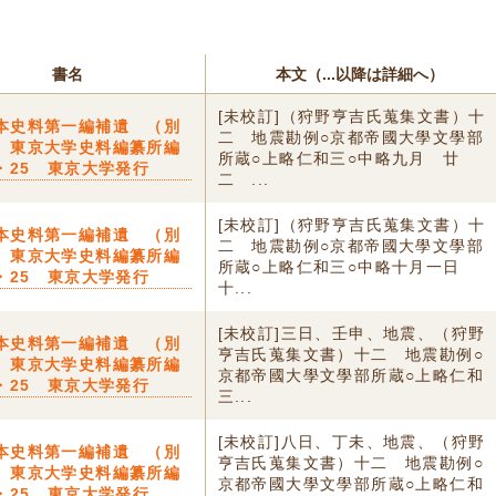
書名
本文（...以降は詳細へ）
[未校訂]（狩野亨吉氏蒐集文書）十
本史料第一編補遺 （別
二 地震勘例○京都帝國大學文學部
〕東京大学史料編纂所編
所蔵○上略仁和三○中略九月 廿
3・25 東京大学発行
二 ...
[未校訂]（狩野亨吉氏蒐集文書）十
本史料第一編補遺 （別
二 地震勘例○京都帝國大學文學部
〕東京大学史料編纂所編
所蔵○上略仁和三○中略十月一日
3・25 東京大学発行
十...
[未校訂]三日、壬申、地震、（狩野
本史料第一編補遺 （別
亨吉氏蒐集文書）十二 地震勘例○
〕東京大学史料編纂所編
京都帝國大學文學部所蔵○上略仁和
3・25 東京大学発行
三...
[未校訂]八日、丁未、地震、（狩野
本史料第一編補遺 （別
亨吉氏蒐集文書）十二 地震勘例○
〕東京大学史料編纂所編
京都帝國大學文學部所蔵○上略仁和
3・25 東京大学発行