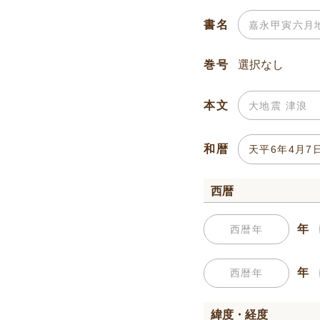
書名
巻号
本文
和暦
西暦
年
年
緯度・経度