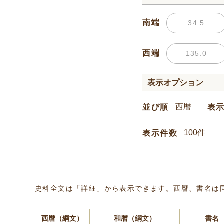
南端
西端
表示オプション
並び順
表
表示件数
史料全文は「詳細」から表示できます。西暦、書名は
西暦（綱文）
和暦（綱文）
書名