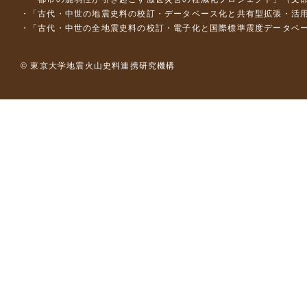
「古代・中世の地震史料の校訂・データベース化と共有型拡張・活用シス
「古代・中世の全地震史料の校訂・電子化と国際標準震度データベース構
© 東京大学地震火山史料連携研究機構