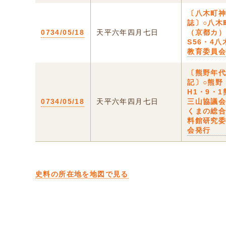
〔八木町
誌〕○八木
0734/05/18
天平六年四月七日
（京都カ
S56・4八
教育委員
〔熊野年
記〕○熊野
H1・9・1
0734/05/18
天平六年四月七日
三山協議
くまの総
料館研究
会発行
史料の所在地を地図で見る