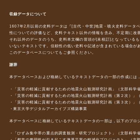
収録データについて
1607年2月以前の史料データは『
[古代・中世]地震・噴火史料データ
性についての評価など、史料テキスト以外の情報を含み、不定期に改
それ以外のデータのうち、史料本文欄の冒頭が[未校訂]となっている
いないテキストです。信頼性の低い史料や記述が含まれている場合が
このデータベースについて
もご参照ください。
謝辞
本データベースおよび格納しているテキストデータの一部の作成には
「災害の軽減に貢献するための地震火山観測研究計画」（文部科学
「災害の軽減に貢献するための地震火山観測研究計画（第２次）」
「災害の軽減に貢献するための地震火山観測研究計画（第３次）」
東京大学デジタルアーカイブズ構築事業
本データベースに格納しているテキストデータの一部は，以下のプロ
「ひずみ集中帯の重点的調査観測・研究プロジェクト」（文部科学省
「都市の脆弱性が引き起こす激甚災害の軽減化プロジェクト」（文部