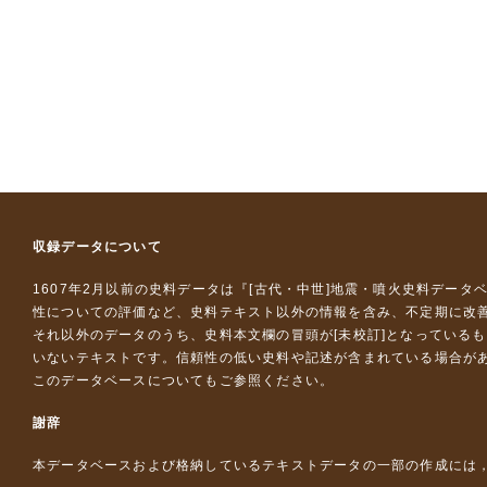
収録データについて
1607年2月以前の史料データは『
[古代・中世]地震・噴火史料データ
性についての評価など、史料テキスト以外の情報を含み、不定期に改
それ以外のデータのうち、史料本文欄の冒頭が[未校訂]となっている
いないテキストです。信頼性の低い史料や記述が含まれている場合が
このデータベースについて
もご参照ください。
謝辞
本データベースおよび格納しているテキストデータの一部の作成には