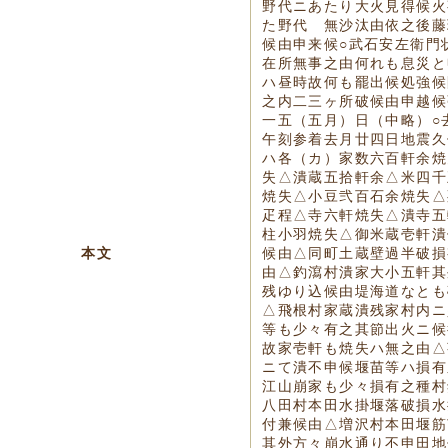
野代ニあたり大火見得候火
た野代ゟ無沙汰由依之後藤
候由申来候○武石安左衛門
在所無事之由何れも息災と
ハ昼時故何も罷出候処強候
之内二三ヶ所破候由申越候
一五（五月）日（中略）○
午刻参着去月廿四日地震久
ハ各（カ）家数六百軒余焼
失△潰蔵五拾軒余△米四千
焼失△小豆弐百石余焼失△
疋程△寺六軒焼失△潰寺五
柱小羽焼失△御米蔵壱軒潰
本文
候由△同町土蔵壁過半破損
由△釣瀉村潰家大小五軒其
残ゆり込候由堤海道なとも
△飛根村家蔵潰残家村内ニ
等も少々有之其節出火ニ候
故家壱軒も焼失ハ無之由△
ニて潰不申候堰苗等ハ損有
江山崩家も少々損有之種村
八田村本田水掛堰落破損水
付兼候由△増沢村本田堰筋
其外方々崩水通り不申田地