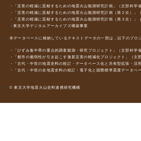
「災害の軽減に貢献するための地震火山観測研究計画」（文部科学
「災害の軽減に貢献するための地震火山観測研究計画（第２次）」
「災害の軽減に貢献するための地震火山観測研究計画（第３次）」
東京大学デジタルアーカイブズ構築事業
本データベースに格納しているテキストデータの一部は，以下のプロ
「ひずみ集中帯の重点的調査観測・研究プロジェクト」（文部科学省
「都市の脆弱性が引き起こす激甚災害の軽減化プロジェクト」（文部
「古代・中世の地震史料の校訂・データベース化と共有型拡張・活用シス
「古代・中世の全地震史料の校訂・電子化と国際標準震度データベース構
© 東京大学地震火山史料連携研究機構