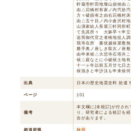
軒蔵壱軒田地堰山崩候由△
由△苅橋村有家ノ内弐拾弐
方々破損有之由右苅橋村床
由△五十目ノ内小倉沢村地
山潰家給人長屋三軒同所町
て先其所々ゟ大躰早々申立
追而御代官之者検地役人調
我等在所ゟ書状越候屋敷無
勝手奥ノ座しき取次ノ座敷
由申来候△大悲寺石塔共こ
候△庭なとに小破候土地有
十一ヶ年以前五月廿七日之
候強きと申沙汰も申来候何
出典
日本の歴史地震史料 拾遺 
ページ
101
本文欄に[未校訂]が付さ
備考
り、研究者による校訂を経
合があります。
都道府県
秋田