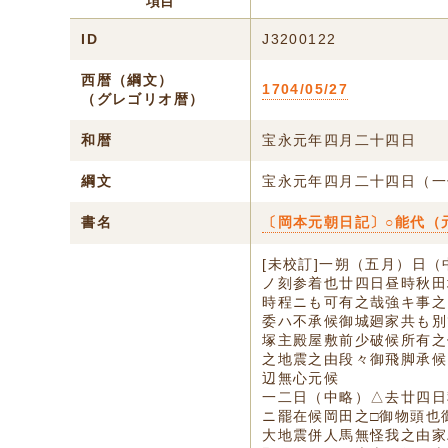
項目
ID
J3200122
西暦（綱文）
1704/05/27
（グレゴリオ暦）
和暦
宝永元年四月二十四日
綱文
宝永元年四月二十四日（一
書名
〔岡本元朝日記〕○能代（
[未校訂]一朔（五月）日
ノ刻参着也廿四日昼時秋田
時程ニも可有之哉強キ事之
委ハ不承候御城廻家共も別
塚主殿屋敷前少破候所有之
之地震之由段々御飛脚承候
辺無心元候
一二日（中略）△去廿四日
ニ罷在候岡田之□御物頭也
大地震併人馬無怪我之由家