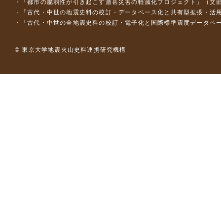
「都市の脆弱性が引き起こす激甚災害の軽減化プロジェクト」（文部
「古代・中世の地震史料の校訂・データベース化と共有型拡張・活用シス
「古代・中世の全地震史料の校訂・電子化と国際標準震度データベース構
© 東京大学地震火山史料連携研究機構