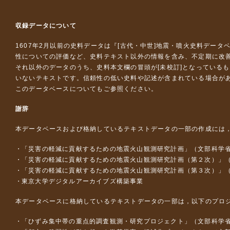
収録データについて
1607年2月以前の史料データは『
[古代・中世]地震・噴火史料データ
性についての評価など、史料テキスト以外の情報を含み、不定期に改
それ以外のデータのうち、史料本文欄の冒頭が[未校訂]となっている
いないテキストです。信頼性の低い史料や記述が含まれている場合が
このデータベースについて
もご参照ください。
謝辞
本データベースおよび格納しているテキストデータの一部の作成には
「災害の軽減に貢献するための地震火山観測研究計画」（文部科学
「災害の軽減に貢献するための地震火山観測研究計画（第２次）」
「災害の軽減に貢献するための地震火山観測研究計画（第３次）」
東京大学デジタルアーカイブズ構築事業
本データベースに格納しているテキストデータの一部は，以下のプロ
「ひずみ集中帯の重点的調査観測・研究プロジェクト」（文部科学省