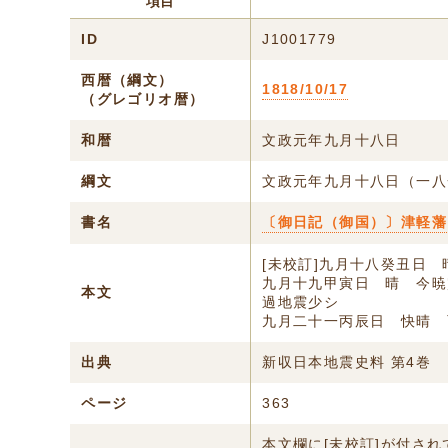
項目
ID
J1001779
西暦（綱文）
1818/10/17
（グレゴリオ暦）
和暦
文政元年九月十八日
綱文
文政元年九月十八日（一八
書名
〔御日記（御国）〕津軽藩
[未校訂]九月十八癸丑日
九月十九甲寅日 晴 今暁
本文
過地震少シ
九月二十一丙辰日 快晴 
出典
新収日本地震史料 第4巻
ページ
363
本文欄に[未校訂]が付さ