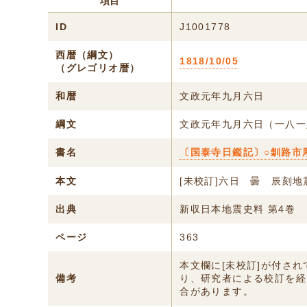
項目
ID
J1001778
西暦（綱文）
1818/10/05
（グレゴリオ暦）
和暦
文政元年九月六日
綱文
文政元年九月六日（一八一
書名
〔国泰寺日鑑記〕○釧路市
本文
[未校訂]六日 曇 辰刻地
出典
新収日本地震史料 第4巻
ページ
363
本文欄に[未校訂]が付さ
備考
り、研究者による校訂を経
合があります。