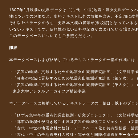
1607年2月以前の史料データは『
[古代・中世]地震・噴火史料データ
性についての評価など、史料テキスト以外の情報を含み、不定期に改
それ以外のデータのうち、史料本文欄の冒頭が[未校訂]となっている
いないテキストです。信頼性の低い史料や記述が含まれている場合が
このデータベースについて
もご参照ください。
謝辞
本データベースおよび格納しているテキストデータの一部の作成には
「災害の軽減に貢献するための地震火山観測研究計画」（文部科学
「災害の軽減に貢献するための地震火山観測研究計画（第２次）」
「災害の軽減に貢献するための地震火山観測研究計画（第３次）」
東京大学デジタルアーカイブズ構築事業
本データベースに格納しているテキストデータの一部は，以下のプロ
「ひずみ集中帯の重点的調査観測・研究プロジェクト」（文部科学省
「都市の脆弱性が引き起こす激甚災害の軽減化プロジェクト」（文部
「古代・中世の地震史料の校訂・データベース化と共有型拡張・活用シス
「古代・中世の全地震史料の校訂・電子化と国際標準震度データベース構