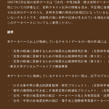
1607年2月以前の史料データは『
[古代・中世]地震・噴火史料データ
性についての評価など、史料テキスト以外の情報を含み、不定期に改
それ以外のデータのうち、史料本文欄の冒頭が[未校訂]となっている
いないテキストです。信頼性の低い史料や記述が含まれている場合が
このデータベースについて
もご参照ください。
謝辞
本データベースおよび格納しているテキストデータの一部の作成には
「災害の軽減に貢献するための地震火山観測研究計画」（文部科学
「災害の軽減に貢献するための地震火山観測研究計画（第２次）」
「災害の軽減に貢献するための地震火山観測研究計画（第３次）」
東京大学デジタルアーカイブズ構築事業
本データベースに格納しているテキストデータの一部は，以下のプロ
「ひずみ集中帯の重点的調査観測・研究プロジェクト」（文部科学省
「都市の脆弱性が引き起こす激甚災害の軽減化プロジェクト」（文部
「古代・中世の地震史料の校訂・データベース化と共有型拡張・活用シス
「古代・中世の全地震史料の校訂・電子化と国際標準震度データベース構