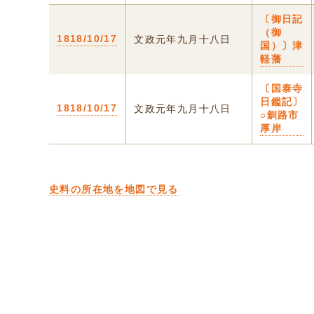
〔御日記
（御
1818/10/17
文政元年九月十八日
国）〕津
軽藩
〔国泰寺
日鑑記〕
1818/10/17
文政元年九月十八日
○釧路市
厚岸
史料の所在地を地図で見る