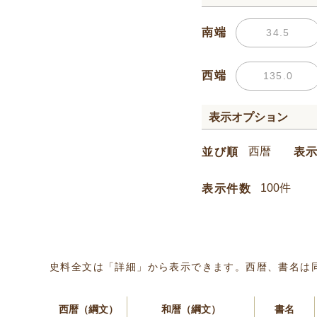
南端
西端
表示オプション
並び順
表
表示件数
史料全文は「詳細」から表示できます。西暦、書名は
西暦（綱文）
和暦（綱文）
書名