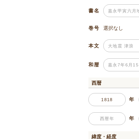
書名
巻号
本文
和暦
西暦
年
年
緯度・経度