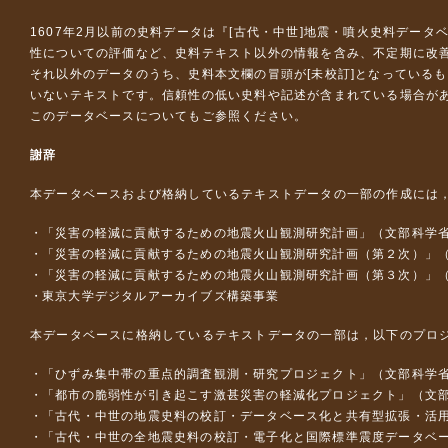
1607年2月以前の史料データは『
[古代・中世]地震・噴火史料データ
性についての評価など、史料テキスト以外の情報を含み、不定期に改
それ以外のデータのうち、史料本文欄の冒頭が[未校訂]となっている
いないテキストです。信頼性の低い史料や記述が含まれている場合が
このデータベースについて
もご参照ください。
謝辞
本データベースおよび格納しているテキストデータの一部の作成には
「災害の軽減に貢献するための地震火山観測研究計画」（文部科学
「災害の軽減に貢献するための地震火山観測研究計画（第２次）」
「災害の軽減に貢献するための地震火山観測研究計画（第３次）」
東京大学デジタルアーカイブズ構築事業
本データベースに格納しているテキストデータの一部は，以下のプロ
「ひずみ集中帯の重点的調査観測・研究プロジェクト」（文部科学省
「都市の脆弱性が引き起こす激甚災害の軽減化プロジェクト」（文部
「古代・中世の地震史料の校訂・データベース化と共有型拡張・活用シス
「古代・中世の全地震史料の校訂・電子化と国際標準震度データベース構