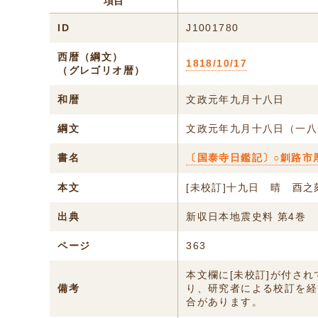
項目
ID
J1001780
西暦（綱文）
1818/10/17
（グレゴリオ暦）
和暦
文政元年九月十八日
綱文
文政元年九月十八日（一八
書名
〔国泰寺日鑑記〕○釧路市
本文
[未校訂]十九日 晴 酉之
出典
新収日本地震史料 第4巻
ページ
363
本文欄に[未校訂]が付さ
備考
り、研究者による校訂を経
合があります。