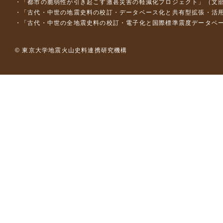
「都市の脆弱性が引き起こす激甚災害の軽減化プロジェクト」（文部
「古代・中世の地震史料の校訂・データベース化と共有型拡張・活用シス
「古代・中世の全地震史料の校訂・電子化と国際標準震度データベース構
© 東京大学地震火山史料連携研究機構