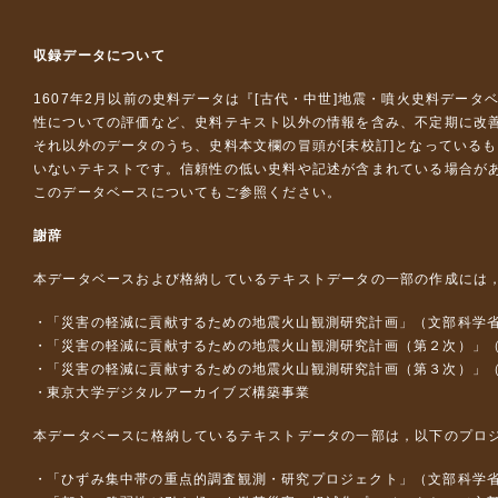
収録データについて
1607年2月以前の史料データは『
[古代・中世]地震・噴火史料データ
性についての評価など、史料テキスト以外の情報を含み、不定期に改
それ以外のデータのうち、史料本文欄の冒頭が[未校訂]となっている
いないテキストです。信頼性の低い史料や記述が含まれている場合が
このデータベースについて
もご参照ください。
謝辞
本データベースおよび格納しているテキストデータの一部の作成には
「災害の軽減に貢献するための地震火山観測研究計画」（文部科学
「災害の軽減に貢献するための地震火山観測研究計画（第２次）」
「災害の軽減に貢献するための地震火山観測研究計画（第３次）」
東京大学デジタルアーカイブズ構築事業
本データベースに格納しているテキストデータの一部は，以下のプロ
「ひずみ集中帯の重点的調査観測・研究プロジェクト」（文部科学省