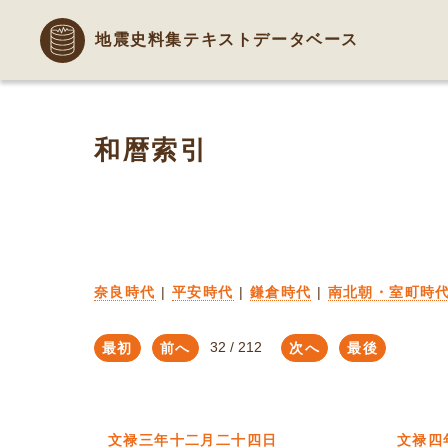
地震史料集テキストデータベース
和暦索引
奈良時代
|
平安時代
|
鎌倉時代
|
南北朝・室町時
最初
前へ
次へ
最後
文禄三年十二月二十四日
文禄四