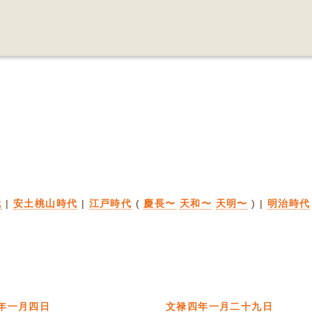
代
|
安土桃山時代
|
江戸時代
(
慶長〜
天和〜
天明〜
) |
明治時代
年一月四日
文禄四年一月二十九日