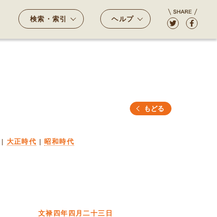
検索・索引
ヘルプ
もどる
|
大正時代
|
昭和時代
文禄四年四月二十三日