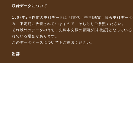
収録データについて
1607年2月以前の史料データは『
[古代・中世]地震・噴火史料デー
み、不定期に改善されていますので、
そちら
もご参照ください。
それ以外のデータのうち、史料本文欄の冒頭が[未校訂]となってい
れている場合があります。
このデータベースについて
もご参照ください。
謝辞
本データベースおよび格納しているテキストデータの一部の作成に
「災害の軽減に貢献するための地震火山観測研究計画」（文部科
「災害の軽減に貢献するための地震火山観測研究計画（第２次）
「災害の軽減に貢献するための地震火山観測研究計画（第３次）
東京大学デジタルアーカイブズ構築事業
本データベースに格納しているテキストデータの一部は，以下のプ
「ひずみ集中帯の重点的調査観測・研究プロジェクト」（文部科学
「都市の脆弱性が引き起こす激甚災害の軽減化プロジェクト」（文
「古代・中世の地震史料の校訂・データベース化と共有型拡張・活用シ