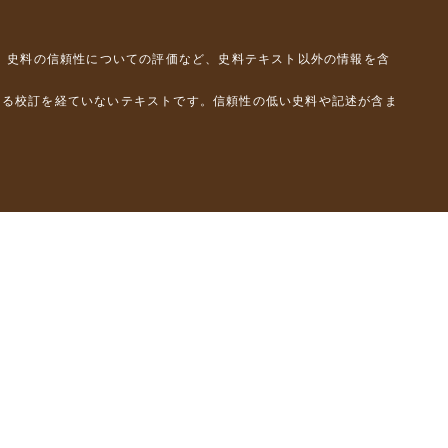
、史料の信頼性についての評価など、史料テキスト以外の情報を含
よる校訂を経ていないテキストです。信頼性の低い史料や記述が含ま
彦）