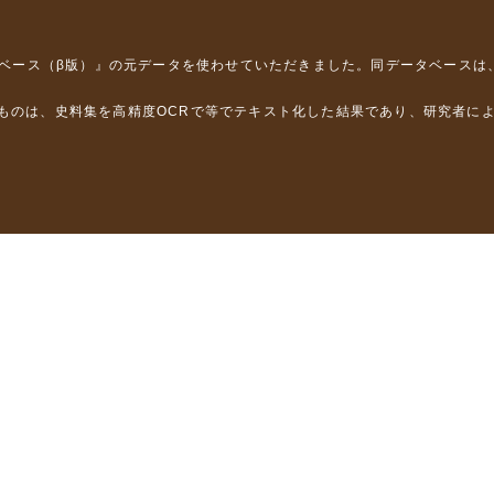
タベース（β版）』
の元データを使わせていただきました。同データベースは
るものは、史料集を高精度OCRで等でテキスト化した結果であり、研究者に
は，以下のプロジェクトの支援を受けました。
学省）
」（文部科学省）
」（文部科学省）
ロジェクトの成果を利用しました。
省委託研究事業、研究代表者 佐竹健治）
部科学省委託研究事業、研究代表者 佐竹健治）
ステムの開発 」（科研費基盤研究(B)18310124、研究代表者 石橋克