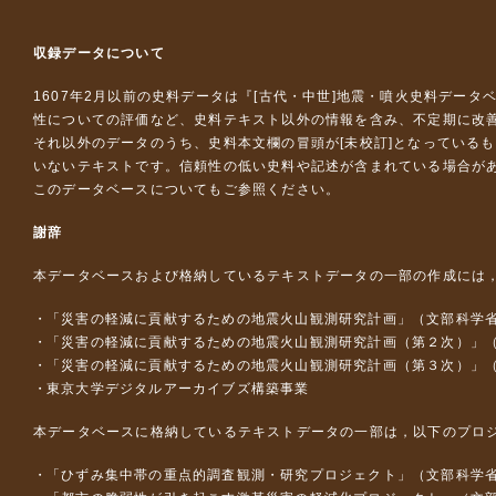
収録データについて
1607年2月以前の史料データは『
[古代・中世]地震・噴火史料データ
性についての評価など、史料テキスト以外の情報を含み、不定期に改
それ以外のデータのうち、史料本文欄の冒頭が[未校訂]となっている
いないテキストです。信頼性の低い史料や記述が含まれている場合が
このデータベースについて
もご参照ください。
謝辞
本データベースおよび格納しているテキストデータの一部の作成には
「災害の軽減に貢献するための地震火山観測研究計画」（文部科学
「災害の軽減に貢献するための地震火山観測研究計画（第２次）」
「災害の軽減に貢献するための地震火山観測研究計画（第３次）」
東京大学デジタルアーカイブズ構築事業
本データベースに格納しているテキストデータの一部は，以下のプロ
「ひずみ集中帯の重点的調査観測・研究プロジェクト」（文部科学省