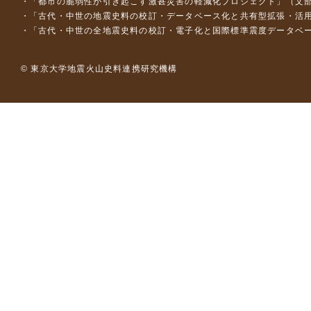
「都市の脆弱性が引き起こす激甚災害の軽減化プロジェクト」（文部
「古代・中世の地震史料の校訂・データベース化と共有型拡張・活用シス
「古代・中世の全地震史料の校訂・電子化と国際標準震度データベース構
© 東京大学地震火山史料連携研究機構