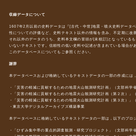
収録データについて
1607年2月以前の史料データは『
[古代・中世]地震・噴火史料データ
性についての評価など、史料テキスト以外の情報を含み、不定期に改
それ以外のデータのうち、史料本文欄の冒頭が[未校訂]となっている
いないテキストです。信頼性の低い史料や記述が含まれている場合が
このデータベースについて
もご参照ください。
謝辞
本データベースおよび格納しているテキストデータの一部の作成には
「災害の軽減に貢献するための地震火山観測研究計画」（文部科学
「災害の軽減に貢献するための地震火山観測研究計画（第２次）」
「災害の軽減に貢献するための地震火山観測研究計画（第３次）」
東京大学デジタルアーカイブズ構築事業
本データベースに格納しているテキストデータの一部は，以下のプロ
「ひずみ集中帯の重点的調査観測・研究プロジェクト」（文部科学省