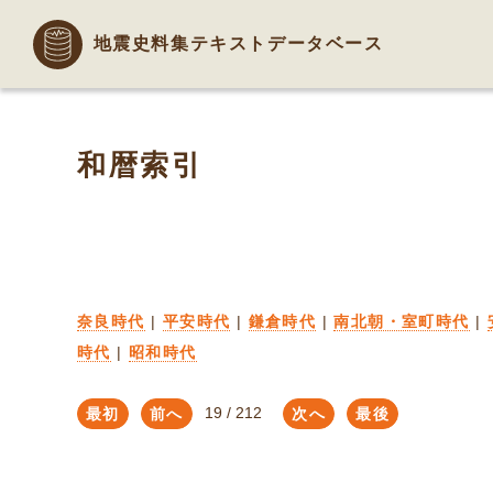
地震史料集テキストデータベース
和暦索引
奈良時代
|
平安時代
|
鎌倉時代
|
南北朝・室町時代
|
時代
|
昭和時代
最初
前へ
次へ
最後