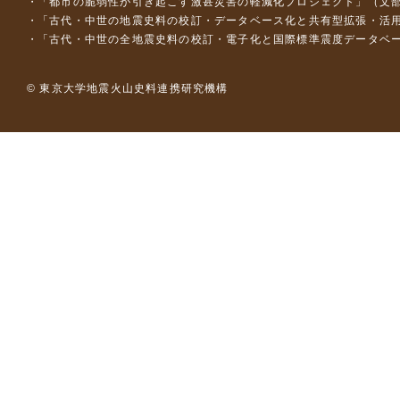
「都市の脆弱性が引き起こす激甚災害の軽減化プロジェクト」（文部
「古代・中世の地震史料の校訂・データベース化と共有型拡張・活用シス
「古代・中世の全地震史料の校訂・電子化と国際標準震度データベース構
© 東京大学地震火山史料連携研究機構