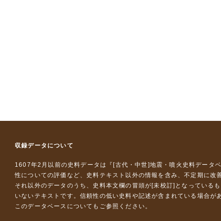
収録データについて
1607年2月以前の史料データは『
[古代・中世]地震・噴火史料データ
性についての評価など、史料テキスト以外の情報を含み、不定期に改
それ以外のデータのうち、史料本文欄の冒頭が[未校訂]となっている
いないテキストです。信頼性の低い史料や記述が含まれている場合が
このデータベースについて
もご参照ください。