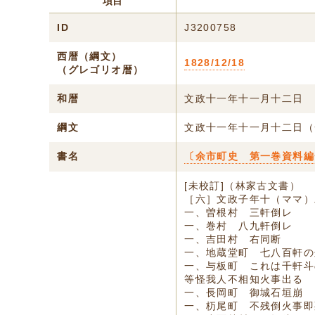
項目
ID
J3200758
西暦（綱文）
1828/12/18
（グレゴリオ暦）
和暦
文政十一年十一月十二日
綱文
文政十一年十一月十二日（
書名
〔余市町史 第一巻資料編一
[未校訂]（林家古文書）
［六］文政子年十（ママ）
一、曽根村 三軒倒レ
一、巻村 八九軒倒レ
一、吉田村 右同断
一、地蔵堂町 七八百軒の
一、与板町 これは千軒斗
等怪我人不相知火事出る
一、長岡町 御城石垣崩
一、杤尾町 不残倒火事即