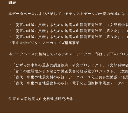
謝辞
本データベースおよび格納しているテキストデータの一部の作成には
「災害の軽減に貢献するための地震火山観測研究計画」（文部科学
「災害の軽減に貢献するための地震火山観測研究計画（第２次）」
「災害の軽減に貢献するための地震火山観測研究計画（第３次）」
東京大学デジタルアーカイブズ構築事業
本データベースに格納しているテキストデータの一部は，以下のプロ
「ひずみ集中帯の重点的調査観測・研究プロジェクト」（文部科学省
「都市の脆弱性が引き起こす激甚災害の軽減化プロジェクト」（文部
「古代・中世の地震史料の校訂・データベース化と共有型拡張・活用シス
「古代・中世の全地震史料の校訂・電子化と国際標準震度データベース構
© 東京大学地震火山史料連携研究機構