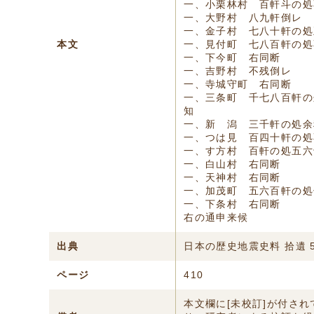
一、小栗林村 百軒斗の処
一、大野村 八九軒倒レ
一、金子村 七八十軒の処
本文
一、見付町 七八百軒の処
一、下今町 右同断
一、吉野村 不残倒レ
一、寺城守町 右同断
一、三条町 千七八百軒の
知
一、新 潟 三千軒の処余
一、つは見 百四十軒の処
一、す方村 百軒の処五六
一、白山村 右同断
一、天神村 右同断
一、加茂町 五六百軒の処
一、下条村 右同断
右の通申来候
出典
日本の歴史地震史料 拾遺 
ページ
410
本文欄に[未校訂]が付さ