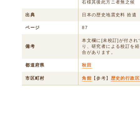
右様其後此方ニ者無之候
出典
日本の歴史地震史料 拾遺
ページ
87
本文欄に[未校訂]が付さ
備考
り、研究者による校訂を経
合があります。
都道府県
秋田
市区町村
角館
【参考】
歴史的行政区