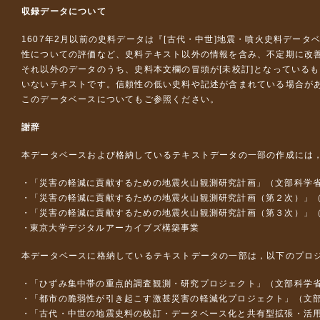
収録データについて
1607年2月以前の史料データは『
[古代・中世]地震・噴火史料データ
性についての評価など、史料テキスト以外の情報を含み、不定期に改
それ以外のデータのうち、史料本文欄の冒頭が[未校訂]となっている
いないテキストです。信頼性の低い史料や記述が含まれている場合が
このデータベースについて
もご参照ください。
謝辞
本データベースおよび格納しているテキストデータの一部の作成には
「災害の軽減に貢献するための地震火山観測研究計画」（文部科学
「災害の軽減に貢献するための地震火山観測研究計画（第２次）」
「災害の軽減に貢献するための地震火山観測研究計画（第３次）」
東京大学デジタルアーカイブズ構築事業
本データベースに格納しているテキストデータの一部は，以下のプロ
「ひずみ集中帯の重点的調査観測・研究プロジェクト」（文部科学省
「都市の脆弱性が引き起こす激甚災害の軽減化プロジェクト」（文部
「古代・中世の地震史料の校訂・データベース化と共有型拡張・活用シス