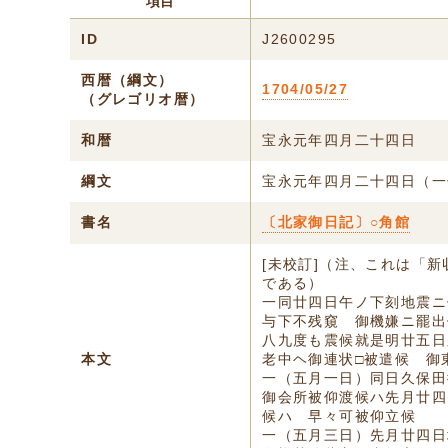
項目
ID
J2600295
西暦（綱文）
1704/05/27
（グレゴリオ暦）
和暦
宝永元年四月二十四日
綱文
宝永元年四月二十四日（一
書名
〔北家御日記〕○角館
[未校訂]（注、これは「
である）
一同廿四日午ノ下刻地震ニ
与下不残窺 御機嫌ニ罷出
八九度も震候就是明廿五日
本文
老中ヘ御連状□被遣候 御
一（五月一日）同日久保田
御会所被仰渡候ハ先月廿四
候ハゝ早々可被仰立候
一（五月三日）先月廿四日