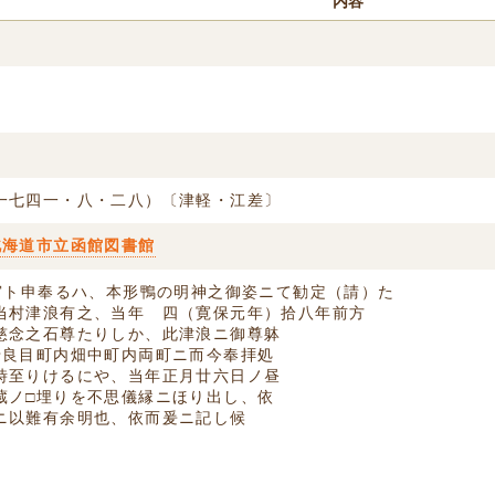
内容
一七四一・八・二八）〔津軽・江差〕
北海道市立函館図書館
神宮ト申奉るハ、本形鴨の明神之御姿ニて勧定（請）た
当村津浪有之、当年ゟ四（寛保元年）拾八年前方
慈念之石尊たりしか、此津浪ニ御尊躰
母良目町内畑中町内両町ニ而今奉拝処
時至りけるにや、当年正月廿六日ノ昼
蔵ノ□埋りを不思儀縁ニほり出し、依
ニ以難有余明也、依而爰ニ記し候