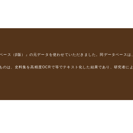
タベース（β版）』
の元データを使わせていただきました。同データベースは
るものは、史料集を高精度OCRで等でテキスト化した結果であり、研究者に
は，以下のプロジェクトの支援を受けました。
学省）
」（文部科学省）
」（文部科学省）