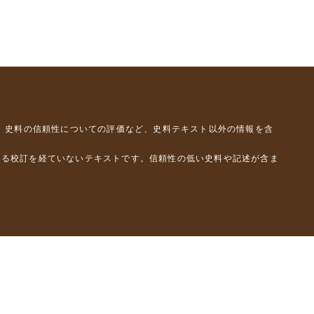
、史料の信頼性についての評価など、史料テキスト以外の情報を含
よる校訂を経ていないテキストです。信頼性の低い史料や記述が含ま