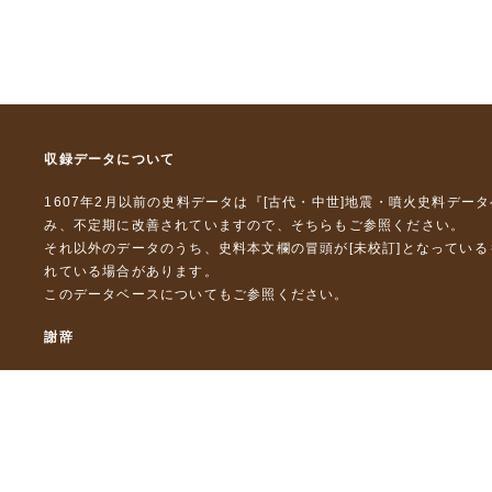
収録データについて
1607年2月以前の史料データは『
[古代・中世]地震・噴火史料デー
み、不定期に改善されていますので、
そちら
もご参照ください。
それ以外のデータのうち、史料本文欄の冒頭が[未校訂]となってい
れている場合があります。
このデータベースについて
もご参照ください。
謝辞
本データベースおよび格納しているテキストデータの一部の作成に
「災害の軽減に貢献するための地震火山観測研究計画」（文部科
「災害の軽減に貢献するための地震火山観測研究計画（第２次）
「災害の軽減に貢献するための地震火山観測研究計画（第３次）