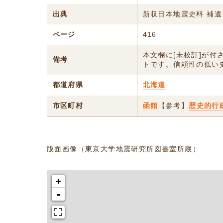
出典
新収日本地震史料 補遺
ページ
416
本文欄に[未校訂]が
備考
トです。信頼性の低い
都道府県
北海道
市区町村
函館
【参考】
歴史的行
版面画像（東京大学地震研究所図書室所蔵）
+
-