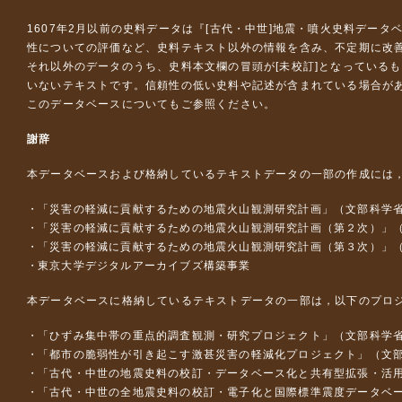
1607年2月以前の史料データは『
[古代・中世]地震・噴火史料データ
性についての評価など、史料テキスト以外の情報を含み、不定期に改
それ以外のデータのうち、史料本文欄の冒頭が[未校訂]となっている
いないテキストです。信頼性の低い史料や記述が含まれている場合が
このデータベースについて
もご参照ください。
謝辞
本データベースおよび格納しているテキストデータの一部の作成には
「災害の軽減に貢献するための地震火山観測研究計画」（文部科学
「災害の軽減に貢献するための地震火山観測研究計画（第２次）」
「災害の軽減に貢献するための地震火山観測研究計画（第３次）」
東京大学デジタルアーカイブズ構築事業
本データベースに格納しているテキストデータの一部は，以下のプロ
「ひずみ集中帯の重点的調査観測・研究プロジェクト」（文部科学省
「都市の脆弱性が引き起こす激甚災害の軽減化プロジェクト」（文部
「古代・中世の地震史料の校訂・データベース化と共有型拡張・活用シス
「古代・中世の全地震史料の校訂・電子化と国際標準震度データベース構