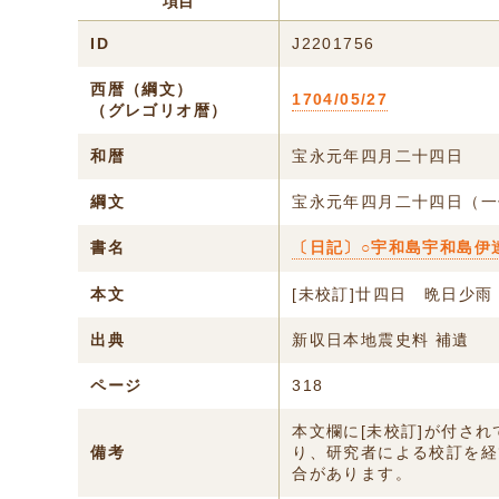
項目
ID
J2201756
西暦（綱文）
1704/05/27
（グレゴリオ暦）
和暦
宝永元年四月二十四日
綱文
宝永元年四月二十四日（一
書名
〔日記〕○宇和島宇和島伊
本文
[未校訂]廿四日 晩日少
出典
新収日本地震史料 補遺
ページ
318
本文欄に[未校訂]が付さ
備考
り、研究者による校訂を経
合があります。