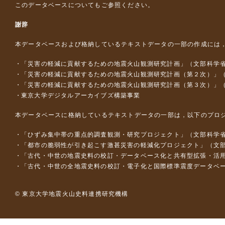
このデータベースについて
もご参照ください。
謝辞
本データベースおよび格納しているテキストデータの一部の作成には
「災害の軽減に貢献するための地震火山観測研究計画」（文部科学
「災害の軽減に貢献するための地震火山観測研究計画（第２次）」
「災害の軽減に貢献するための地震火山観測研究計画（第３次）」
東京大学デジタルアーカイブズ構築事業
本データベースに格納しているテキストデータの一部は，以下のプロ
「ひずみ集中帯の重点的調査観測・研究プロジェクト」（文部科学省
「都市の脆弱性が引き起こす激甚災害の軽減化プロジェクト」（文部
「古代・中世の地震史料の校訂・データベース化と共有型拡張・活用シス
「古代・中世の全地震史料の校訂・電子化と国際標準震度データベース構
© 東京大学地震火山史料連携研究機構