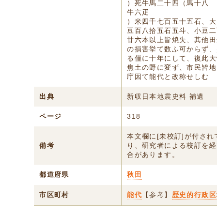
）死牛馬二十四（馬十八
牛六疋
）米四千七百五十五石、大
豆百八拾五石五斗、小豆二
廿六本以上皆焼失、其他田
の損害挙て数ふ可からず、
る僅に十年にして、復此大
焦土の野に変ず、市民皆地
庁因て能代と改称せしむ
出典
新収日本地震史料 補遺
ページ
318
本文欄に[未校訂]が付さ
備考
り、研究者による校訂を経
合があります。
都道府県
秋田
市区町村
能代
【参考】
歴史的行政区