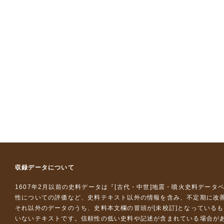
収録データについて
1607年2月以前の史料データは『
[古代・中世]地震・噴火史料データ
性についての評価など、史料テキスト以外の情報を含み、不定期に改
それ以外のデータのうち、史料本文欄の冒頭が[未校訂]となっている
いないテキストです。信頼性の低い史料や記述が含まれている場合が