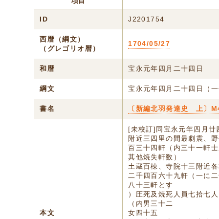
項目
ID
J2201754
西暦（綱文）
1704/05/27
（グレゴリオ暦）
和暦
宝永元年四月二十四日
綱文
宝永元年四月二十四日（一
書名
〔新編北羽発達史 上〕M
[未校訂]同宝永元年四月
附近三四里の間最劇震、野
百三十四軒（内三十一軒士
其他焼失軒数）
土蔵百棟、寺院十三附近各
二千四百六十九軒（一に二
八十三軒とす
）圧死及焼死人員七拾七人
（内男三十二
本文
女四十五