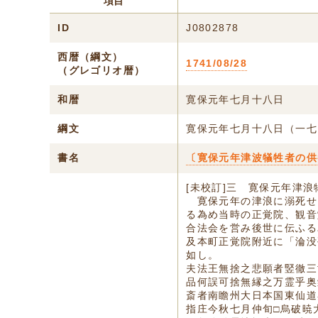
項目
ID
J0802878
西暦（綱文）
1741/08/28
（グレゴリオ暦）
和暦
寛保元年七月十八日
綱文
寛保元年七月十八日（一七
書名
〔寛保元年津波犠牲者の供
[未校訂]三 寛保元年津
寛保元年の津浪に溺死せ
る為め当時の正覚院、観音
合法会を営み後世に伝ふる
及本町正覚院附近に「淪没
如し。
夫法王無捨之悲願者竪徹三
品何誤可捨無縁之万霊乎奥
斎者南瞻州大日本国東仙道
指庄今秋七月仲旬□烏破暁