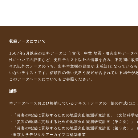
収録データについて
1607年2月以前の史料データは『
[古代・中世]地震・噴火史料データ
性についての評価など、史料テキスト以外の情報を含み、不定期に改
それ以外のデータのうち、史料本文欄の冒頭が[未校訂]となっている
いないテキストです。信頼性の低い史料や記述が含まれている場合が
このデータベースについて
もご参照ください。
謝辞
本データベースおよび格納しているテキストデータの一部の作成には
「災害の軽減に貢献するための地震火山観測研究計画」（文部科学
「災害の軽減に貢献するための地震火山観測研究計画（第２次）」
「災害の軽減に貢献するための地震火山観測研究計画（第３次）」
東京大学デジタルアーカイブズ構築事業