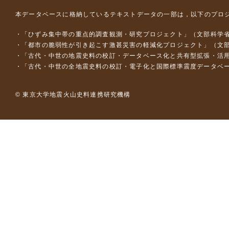
本データベースに格納しているテキストデータの一部は，以下のプロ
「ひずみ集中帯の重点的調査観測・研究プロジェクト」（文部科学省
「都市の脆弱性が引き起こす激甚災害の軽減化プロジェクト」（文部
「古代・中世の地震史料の校訂・データベース化と共有型拡張・活用シス
「古代・中世の全地震史料の校訂・電子化と国際標準震度データベース構
© 東京大学地震火山史料連携研究機構