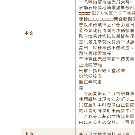
平忽鳴動震地怪光飛天時□
底劫石砕陸地崎厳如斯数回因
□□□□泯没人族既向三千
魄輪□□□□□□□□□間合郷
普以衆僧威神之和合力連日
葢今蒙此行道周円功徳頓脱
本文
彫立墳墓碑塔以伝斯於後昆
空忌景孔幸莫大於焉干以題
銘曰 塔様卓然不覆蔵霊々
題説両縁舌頭長〕
于時寛保元暦竜宿辛酉天南
正覚院智雄
松前江指庄観音堂琢誉
弥陀堂接誉
順正寺恵常
識
附記寛保元年（吉宗将軍
魂両縁塔は現今江差町に二
⑴江差町本町嶽浄山正覚院
⑵江差町陣屋町東南畠中に
これ等二基の寸法は別図
内にあるものなり。（写真
出典
新収日本地震史料 第3巻