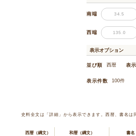
南端
西端
表示オプション
並び順
表
表示件数
史料全文は「詳細」から表示できます。西暦、書名は
西暦（綱文）
和暦（綱文）
書名