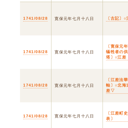
1741/08/28
〔古記〕○
寛保元年七月十八日
〔寛保元
1741/08/28
犠牲者の
寛保元年七月十八日
塔〕○江差
〔江差法
1741/08/28
軸〕○北海
寛保元年七月十八日
差▽
〔江差町
1741/08/28
寛保元年七月十八日
表〕