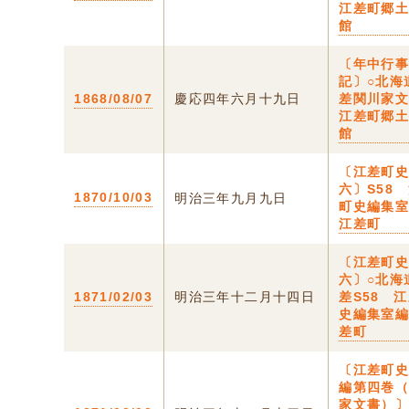
江差町郷
館
〔年中行
記〕○北海
1868/08/07
慶応四年六月十九日
差関川家
江差町郷
館
〔江差町
六〕S58
1870/10/03
明治三年九月九日
町史編集
江差町
〔江差町
六〕○北海
1871/02/03
明治三年十二月十四日
差S58 
史編集室
差町
〔江差町
編第四巻
家文書）〕