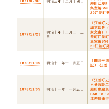
1871/02/03
明治三年十二月十四日
差町江差
集室編S5
20江差町
〔江差町
編第四巻
明治十年十二月二十三
家文書）〕
1877/12/23
日
差町江差
集室編S5
20江差町
〔関川平
1878/11/05
明治十一年十一月五日
記〕○江差
〔江差町
六巻通説
1878/11/05
明治十一年十一月五日
差町史編
S58・8
江差町発