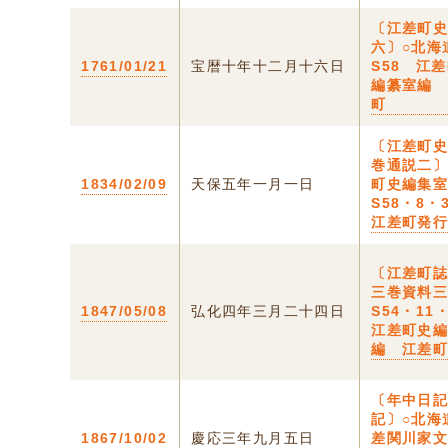
〔江差町
六〕○北海
1761/01/21
宝暦十年十二月十六日
S58 江
編纂室編
町
〔江差町
巻通説二
1834/02/09
天保五年一月一日
町史編集
S58・8
江差町発
〔江差町
三巻資料
1847/05/08
弘化四年三月二十四日
S54・11
江差町史
編 江差
〔年中日
記〕○北海
1867/10/02
慶応三年九月五日
差関川家