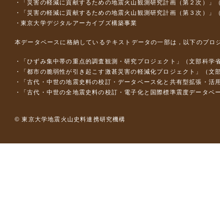
「災害の軽減に貢献するための地震火山観測研究計画（第２次）」
「災害の軽減に貢献するための地震火山観測研究計画（第３次）」
東京大学デジタルアーカイブズ構築事業
本データベースに格納しているテキストデータの一部は，以下のプロ
「ひずみ集中帯の重点的調査観測・研究プロジェクト」（文部科学省
「都市の脆弱性が引き起こす激甚災害の軽減化プロジェクト」（文部
「古代・中世の地震史料の校訂・データベース化と共有型拡張・活用シス
「古代・中世の全地震史料の校訂・電子化と国際標準震度データベース構
© 東京大学地震火山史料連携研究機構