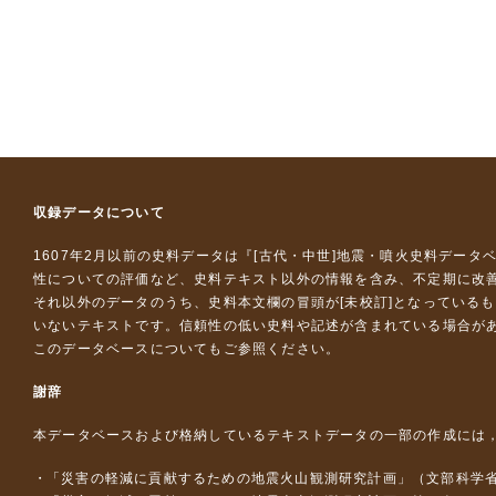
収録データについて
1607年2月以前の史料データは『
[古代・中世]地震・噴火史料データ
性についての評価など、史料テキスト以外の情報を含み、不定期に改
それ以外のデータのうち、史料本文欄の冒頭が[未校訂]となっている
いないテキストです。信頼性の低い史料や記述が含まれている場合が
このデータベースについて
もご参照ください。
謝辞
本データベースおよび格納しているテキストデータの一部の作成には
「災害の軽減に貢献するための地震火山観測研究計画」（文部科学