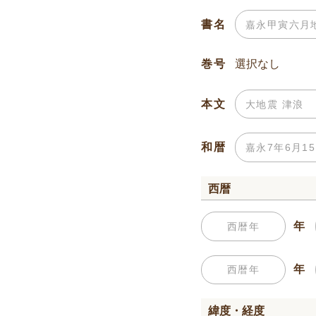
書名
巻号
本文
和暦
西暦
年
年
緯度・経度