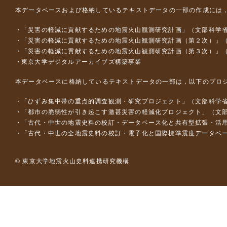
本データベースおよび格納しているテキストデータの一部の作成には
「災害の軽減に貢献するための地震火山観測研究計画」（文部科学
「災害の軽減に貢献するための地震火山観測研究計画（第２次）」
「災害の軽減に貢献するための地震火山観測研究計画（第３次）」
東京大学デジタルアーカイブズ構築事業
本データベースに格納しているテキストデータの一部は，以下のプロ
「ひずみ集中帯の重点的調査観測・研究プロジェクト」（文部科学省
「都市の脆弱性が引き起こす激甚災害の軽減化プロジェクト」（文部
「古代・中世の地震史料の校訂・データベース化と共有型拡張・活用シス
「古代・中世の全地震史料の校訂・電子化と国際標準震度データベース構
© 東京大学地震火山史料連携研究機構