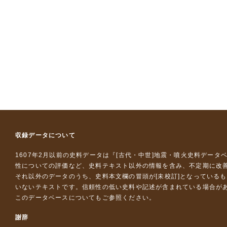
収録データについて
1607年2月以前の史料データは『
[古代・中世]地震・噴火史料データ
性についての評価など、史料テキスト以外の情報を含み、不定期に改
それ以外のデータのうち、史料本文欄の冒頭が[未校訂]となっている
いないテキストです。信頼性の低い史料や記述が含まれている場合が
このデータベースについて
もご参照ください。
謝辞