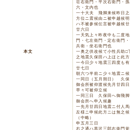
荘右衛門・平次右衛門・孫
六・文内也
一十大夫ゟ飛脚来候昨日之
方位ニ震候由ニ被申越候明
ハ不被参候伝言被申越候廿
廿六日
一天気上々昨夜中も二度地
門・七左衛門・定右衛門・
兵衛・坐右衛門也
本文
一奥之供改候て小性兵助□
之地震久保田ハ上ほと此方
一今日少々地震三四度も有
廿七日
朝六つ半前ニ少々地震ニ候
一同日（五月朔日） 久保
御会所被仰渡候先月廿四日
早々可被仰立候
一同三日 久保田へ御飛脚
御会所へ申入候趣
一先月廿四日地震ニ付人馬
左様ニ申候此方ニは無之候
（中略）
申五月三日
右之通ハ黒沢三郎右衛門覚