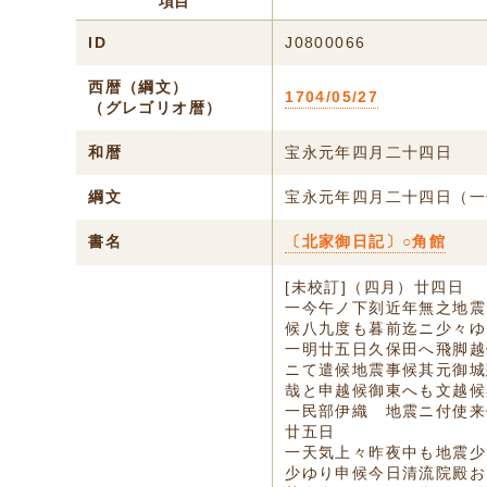
項目
ID
J0800066
西暦（綱文）
1704/05/27
（グレゴリオ暦）
和暦
宝永元年四月二十四日
綱文
宝永元年四月二十四日（一
書名
〔北家御日記〕○角館
[未校訂]（四月）廿四日
一今午ノ下刻近年無之地震
候八九度も暮前迄ニ少々ゆ
一明廿五日久保田へ飛脚越
ニて遣候地震事候其元御城
哉と申越候御東へも文越候
一民部伊織ゟ地震ニ付使来
廿五日
一天気上々昨夜中も地震少
少ゆり申候今日清流院殿お