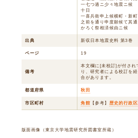
一七つ過ニ少々地震ニ候
十日
一喜兵衛申上候横町・新町
之前を通り申度願候て其通
かろく祭相済候由ニ候
出典
新収日本地震史料 第3巻
ページ
19
本文欄に[未校訂]が付さ
備考
り、研究者による校訂を経
合があります。
都道府県
秋田
市区町村
角館
【参考】
歴史的行政区
版面画像（東京大学地震研究所図書室所蔵）