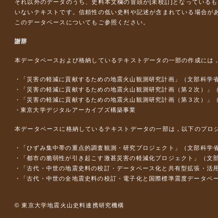
それ以外のデータのうち、史料本文欄の冒頭が[未校訂]となっている
いないテキストです。信頼性の低い史料や記述が含まれている場合が
このデータベースについて
もご参照ください。
謝辞
本データベースおよび格納しているテキストデータの一部の作成には
「災害の軽減に貢献するための地震火山観測研究計画」（文部科学
「災害の軽減に貢献するための地震火山観測研究計画（第２次）」
「災害の軽減に貢献するための地震火山観測研究計画（第３次）」
東京大学デジタルアーカイブズ構築事業
本データベースに格納しているテキストデータの一部は，以下のプロ
「ひずみ集中帯の重点的調査観測・研究プロジェクト」（文部科学省
「都市の脆弱性が引き起こす激甚災害の軽減化プロジェクト」（文部
「古代・中世の地震史料の校訂・データベース化と共有型拡張・活用シス
「古代・中世の全地震史料の校訂・電子化と国際標準震度データベース構
© 東京大学地震火山史料連携研究機構