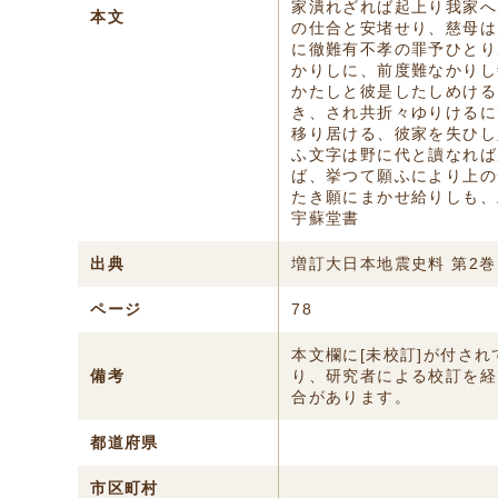
家潰れざれば起上り我家へ
本文
の仕合と安堵せり、慈母は
に徹難有不孝の罪予ひとり
かりしに、前度難なかりし
かたしと彼是したしめける
き、され共折々ゆりけるに
移り居ける、彼家を失ひし
ふ文字は野に代と讀なれば
ば、挙つて願ふにより上の
たき願にまかせ給りしも、
宇蘇堂書
出典
増訂大日本地震史料 第2巻
ページ
78
本文欄に[未校訂]が付さ
備考
り、研究者による校訂を経
合があります。
都道府県
市区町村