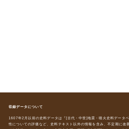
収録データについて
1607年2月以前の史料データは『
[古代・中世]地震・噴火史料データ
性についての評価など、史料テキスト以外の情報を含み、不定期に改