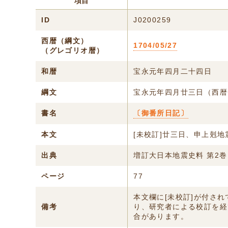
項目
ID
J0200259
西暦（綱文）
1704/05/27
（グレゴリオ暦）
和暦
宝永元年四月二十四日
綱文
宝永元年四月廿三日（西暦
書名
〔御番所日記〕
本文
[未校訂]廿三日、申上剋
出典
増訂大日本地震史料 第2巻
ページ
77
本文欄に[未校訂]が付さ
備考
り、研究者による校訂を経
合があります。