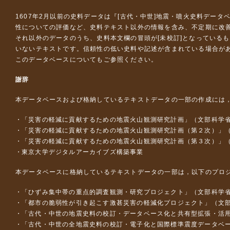
1607年2月以前の史料データは『
[古代・中世]地震・噴火史料データ
性についての評価など、史料テキスト以外の情報を含み、不定期に改
それ以外のデータのうち、史料本文欄の冒頭が[未校訂]となっている
いないテキストです。信頼性の低い史料や記述が含まれている場合が
このデータベースについて
もご参照ください。
謝辞
本データベースおよび格納しているテキストデータの一部の作成には
「災害の軽減に貢献するための地震火山観測研究計画」（文部科学
「災害の軽減に貢献するための地震火山観測研究計画（第２次）」
「災害の軽減に貢献するための地震火山観測研究計画（第３次）」
東京大学デジタルアーカイブズ構築事業
本データベースに格納しているテキストデータの一部は，以下のプロ
「ひずみ集中帯の重点的調査観測・研究プロジェクト」（文部科学省
「都市の脆弱性が引き起こす激甚災害の軽減化プロジェクト」（文部
「古代・中世の地震史料の校訂・データベース化と共有型拡張・活用シス
「古代・中世の全地震史料の校訂・電子化と国際標準震度データベース構