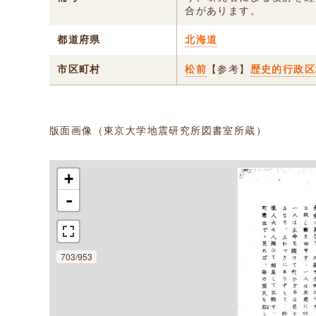
合があります。
都道府県
北海道
市区町村
松前
【参考】
歴史的行政区
版面画像（東京大学地震研究所図書室所蔵）
+
-
703/953