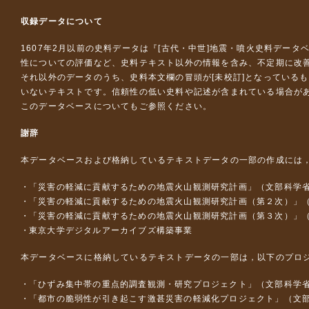
収録データについて
1607年2月以前の史料データは『
[古代・中世]地震・噴火史料データ
性についての評価など、史料テキスト以外の情報を含み、不定期に改
それ以外のデータのうち、史料本文欄の冒頭が[未校訂]となっている
いないテキストです。信頼性の低い史料や記述が含まれている場合が
このデータベースについて
もご参照ください。
謝辞
本データベースおよび格納しているテキストデータの一部の作成には
「災害の軽減に貢献するための地震火山観測研究計画」（文部科学
「災害の軽減に貢献するための地震火山観測研究計画（第２次）」
「災害の軽減に貢献するための地震火山観測研究計画（第３次）」
東京大学デジタルアーカイブズ構築事業
本データベースに格納しているテキストデータの一部は，以下のプロ
「ひずみ集中帯の重点的調査観測・研究プロジェクト」（文部科学省
「都市の脆弱性が引き起こす激甚災害の軽減化プロジェクト」（文部