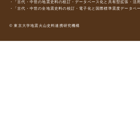
「古代・中世の地震史料の校訂・データベース化と共有型拡張・活用シス
「古代・中世の全地震史料の校訂・電子化と国際標準震度データベース構
© 東京大学地震火山史料連携研究機構