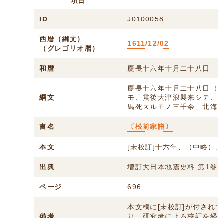
項目
ID
J0100058
西暦（綱文）
1611/12/02
（グレゴリオ暦）
和暦
慶長十六年十月二十八日
慶長十六年十月二十八日（
綱文
モ、震後大津浪襲来シテ、
馬死スルモノ三千余、北海
書名
〔松前家譜〕
本文
[未校訂]十六年、（中略
出典
増訂大日本地震史料 第1巻
ページ
696
本文欄に[未校訂]が付さ
備考
り、研究者による校訂を経