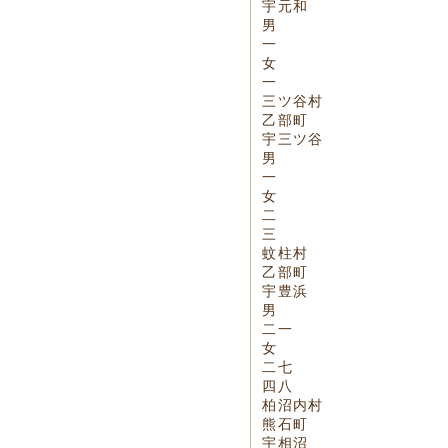
宇元和
男
一
女
一
三ツ谷村
乙部町
宇三ツ谷
男
一
女
二
三
蚊柱村
乙部町
宇豊浜
男
二一
女
二七
四八
柏沼内村
熊石町
宇相沼