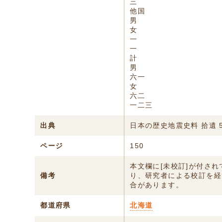
三
他国
男
女
一
一
計
男
六一
女
六二
一二三
出典
日本の歴史地震史料 拾遺 
ページ
150
本文欄に[未校訂]が付さ
備考
り、研究者による校訂を経
合があります。
都道府県
北海道