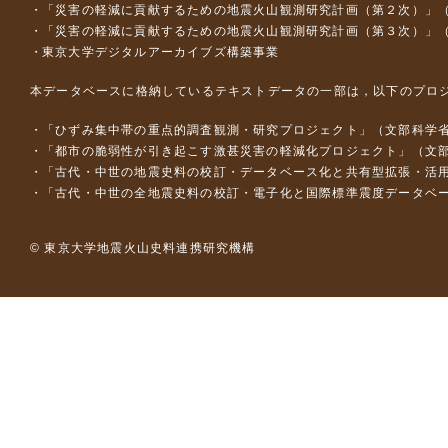
「災害の軽減に貢献するための地震火山観測研究計画（第２次）」
「災害の軽減に貢献するための地震火山観測研究計画（第３次）」
東京大学デジタルアーカイブズ構築事業
本データベースに格納しているテキストデータの一部は，以下のプロ
「ひずみ集中帯の重点的調査観測・研究プロジェクト」（文部科学省
「都市の脆弱性が引き起こす激甚災害の軽減化プロジェクト」（文部
「古代・中世の地震史料の校訂・データベース化と共有型拡張・活用シス
「古代・中世の全地震史料の校訂・電子化と国際標準震度データベース構
© 東京大学地震火山史料連携研究機構