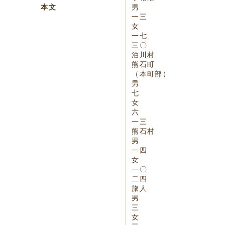
本文
男
一三
女
一七
三〇
泊川村
熊石町
（本町部）
男
七
女
六
一三
熊石村
男
一四
女
一〇
二四
旅人
男
三
女