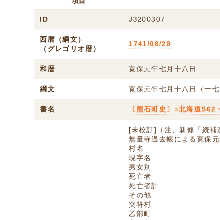
項目
ID
J3200307
西暦（綱文）
1741/08/28
（グレゴリオ暦）
和暦
寛保元年七月十八日
綱文
寛保元年七月十八日（一七
書名
〔熊石町史〕○北海道S62
[未校訂]（注、新修「続
無量寺過去帳による寛保元
村名
現字名
男女別
死亡者
死亡者計
その他
突符村
乙部町