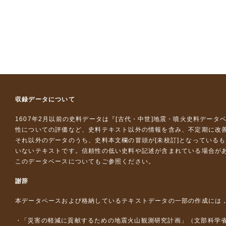
収録データについて
1607年2月以前の史料データは『
[古代・中世]地震・噴火史料データ
性についての評価など、史料テキスト以外の情報を含み、不定期に改
それ以外のデータのうち、史料本文欄の冒頭が[未校訂]となっている
いないテキストです。信頼性の低い史料や記述が含まれている場合が
このデータベースについて
もご参照ください。
謝辞
本データベースおよび格納しているテキストデータの一部の作成には
「災害の軽減に貢献するための地震火山観測研究計画」（文部科学