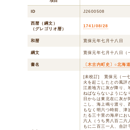
項目
ID
J2600508
西暦（綱文）
1741/08/28
（グレゴリオ暦）
和暦
寛保元年七月十八日
綱文
寛保元年七月十八日（
書名
〔木古内町史〕○北海道
[未校訂] 寛保元（
火を起こしたとの風評
江差地方に灰が降り、
ねばならないようにな
日からは東北在に灰が
こし、海上鳴り渡り、
もなく明六つ時前、津波
たる三十里の海岸にお
六人（うち男八百二六
もに二百三一人、合計