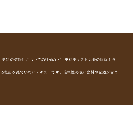
、史料の信頼性についての評価など、史料テキスト以外の情報を含
よる校訂を経ていないテキストです。信頼性の低い史料や記述が含ま