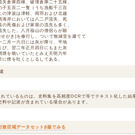
流失倉庫四棟、破壊倉庫二十五棟、
の千五百二一隻（うち漁船千三百
この津波は津軽、両羽および北越
西海岸においては八二戸流失、死
畜の死傷および家屋の流失も多く、
流失した。八月福山の僧侶らが願
|せがき]を修行し、ついで無縁堂を建てて
一二月一六日には灰が降り、平地
よび、翌二年正月四日にもまた灰
間煙を噴いていたとみえ天明六年
常に煙を吐くとしるしてある。
遺
付されているものは、史料集を高精度OCRで等でテキスト化した
史料や記述が含まれている場合があります。
行政区域データセットβ版でみる