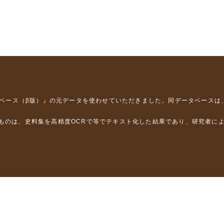
タベース（β版）』
の元データを使わせていただきました。同データベースは
るものは、史料集を高精度OCRで等でテキスト化した結果であり、研究者に
は，以下のプロジェクトの支援を受けました。
学省）
」（文部科学省）
」（文部科学省）