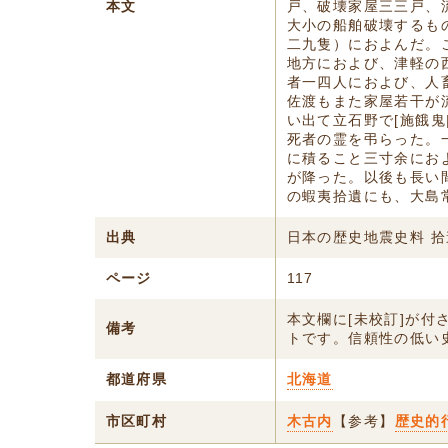
本文
戸、破壊家屋三三戸、
大小の船舶破壊するも
二九隻）におよんだ。
地方におよび、津軽の
者一四人におよび、人
佐渡もまた家屋若干が
い出て立石野で[施餓鬼
死者の霊を弔らった。
に積ること三寸余にお
が降った。以後も長い
の蝦夷拾遺にも、大島
出典
日本の歴史地震史料 拾
ページ
117
本文欄に[未校訂]が
備考
トです。信頼性の低い
都道府県
北海道
市区町村
木古内
【参考】
歴史的