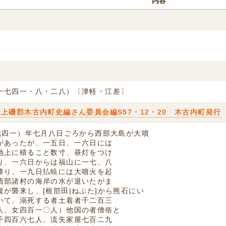
内容
一七四一・八・二八）〔津軽・江差〕
上磯郡木古内町史編さん委員会編S57・12・20 木古内町発行
一七四一）年七月八日ごろから西部大島が大噴
があったが、一五日、一六日には
地上に積ること数寸、昼灯をつけ
り、一六日からは福山に一七、八
降り、一九日払暁には大噴火を起
西部諸村の海岸の水が退いたがま
が襲来し、[根部田|ねぶた]から熊石にい
いて、溺死する者土着者千二百三
人、女四百一〇人）他国の者僧俗と
千四百六七人、流失家屋七百二九