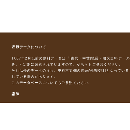
収録データについて
1607年2月以前の史料データは『
[古代・中世]地震・噴火史料デー
み、不定期に改善されていますので、
そちら
もご参照ください。
それ以外のデータのうち、史料本文欄の冒頭が[未校訂]となってい
れている場合があります。
このデータベースについて
もご参照ください。
謝辞
本データベースおよび格納しているテキストデータの一部の作成に
「災害の軽減に貢献するための地震火山観測研究計画」（文部科
「災害の軽減に貢献するための地震火山観測研究計画（第２次）
「災害の軽減に貢献するための地震火山観測研究計画（第３次）