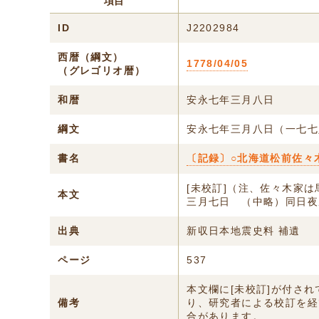
項目
ID
J2202984
西暦（綱文）
1778/04/05
（グレゴリオ暦）
和暦
安永七年三月八日
綱文
安永七年三月八日（一七七
書名
〔記録〕○北海道松前佐々
[未校訂]（注、佐々木家
本文
三月七日 （中略）同日夜
出典
新収日本地震史料 補遺
ページ
537
本文欄に[未校訂]が付さ
備考
り、研究者による校訂を経
合があります。