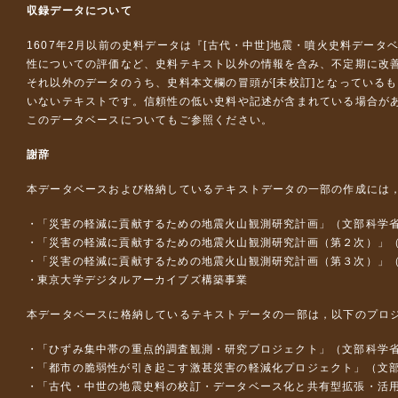
収録データについて
1607年2月以前の史料データは『
[古代・中世]地震・噴火史料データ
性についての評価など、史料テキスト以外の情報を含み、不定期に改
それ以外のデータのうち、史料本文欄の冒頭が[未校訂]となっている
いないテキストです。信頼性の低い史料や記述が含まれている場合が
このデータベースについて
もご参照ください。
謝辞
本データベースおよび格納しているテキストデータの一部の作成には
「災害の軽減に貢献するための地震火山観測研究計画」（文部科学
「災害の軽減に貢献するための地震火山観測研究計画（第２次）」
「災害の軽減に貢献するための地震火山観測研究計画（第３次）」
東京大学デジタルアーカイブズ構築事業
本データベースに格納しているテキストデータの一部は，以下のプロ
「ひずみ集中帯の重点的調査観測・研究プロジェクト」（文部科学省
「都市の脆弱性が引き起こす激甚災害の軽減化プロジェクト」（文部
「古代・中世の地震史料の校訂・データベース化と共有型拡張・活用シス