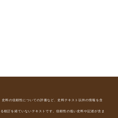
、史料の信頼性についての評価など、史料テキスト以外の情報を含
よる校訂を経ていないテキストです。信頼性の低い史料や記述が含ま