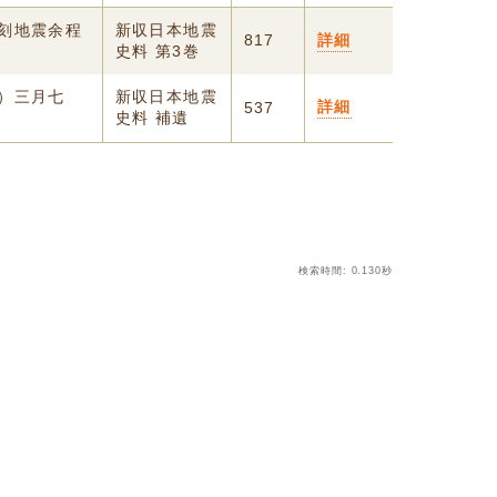
之刻地震余程
新収日本地震
817
詳細
史料 第3巻
官）三月七
新収日本地震
詳細
537
之
史料 補遺
検索時間: 0.130秒