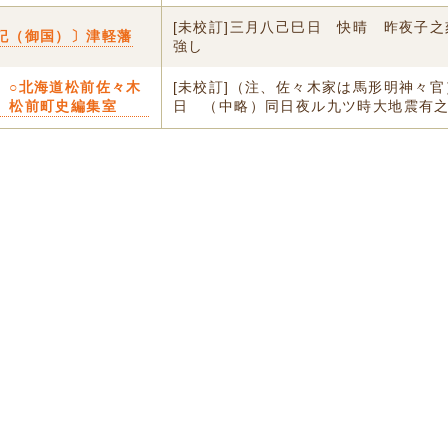
[未校訂]三月八己巳日 快晴 昨夜子
記（御国）〕津軽藩
強し
〕○北海道松前佐々木
[未校訂]（注、佐々木家は馬形明神々
 松前町史編集室
日 （中略）同日夜ル九ツ時大地震有