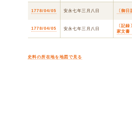
1778/04/05
安永七年三月八日
〔御日
〔記録
1778/04/05
安永七年三月八日
家文書
史料の所在地を地図で見る