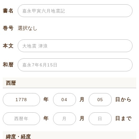
書名
巻号
本文
和暦
西暦
年
月
日から
年
月
日まで
緯度・経度