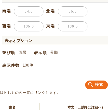
南端
北端
西端
東端
表示オプション
並び順
表示順
表示件数
検索
名は同じものの一覧にリンクします。
書名
本文（...以降は詳細へ）