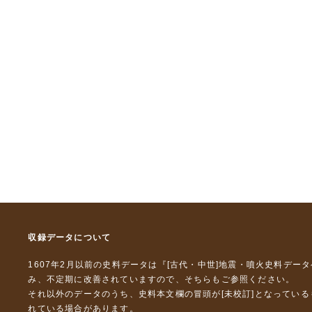
収録データについて
1607年2月以前の史料データは『
[古代・中世]地震・噴火史料デー
み、不定期に改善されていますので、
そちら
もご参照ください。
それ以外のデータのうち、史料本文欄の冒頭が[未校訂]となってい
れている場合があります。