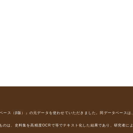
タベース（β版）』
の元データを使わせていただきました。同データベースは
るものは、史料集を高精度OCRで等でテキスト化した結果であり、研究者に