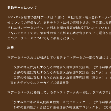
収録データについて
1607年2月以前の史料データは『
[古代・中世]地震・噴火史料データ
性についての評価など、史料テキスト以外の情報を含み、不定期に改
それ以外のデータのうち、史料本文欄の冒頭が[未校訂]となっている
いないテキストです。信頼性の低い史料や記述が含まれている場合が
このデータベースについて
もご参照ください。
謝辞
本データベースおよび格納しているテキストデータの一部の作成には
「災害の軽減に貢献するための地震火山観測研究計画」（文部科学
「災害の軽減に貢献するための地震火山観測研究計画（第２次）」
「災害の軽減に貢献するための地震火山観測研究計画（第３次）」
東京大学デジタルアーカイブズ構築事業
本データベースに格納しているテキストデータの一部は，以下のプロ
「ひずみ集中帯の重点的調査観測・研究プロジェクト」（文部科学省
「都市の脆弱性が引き起こす激甚災害の軽減化プロジェクト」（文部