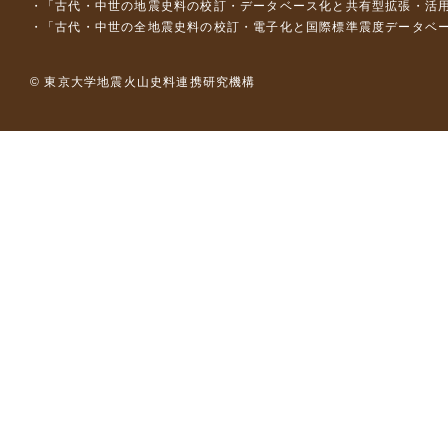
「古代・中世の地震史料の校訂・データベース化と共有型拡張・活用シス
「古代・中世の全地震史料の校訂・電子化と国際標準震度データベース構
© 東京大学地震火山史料連携研究機構