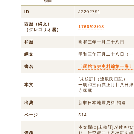
項目
ID
J2202791
西暦（綱文）
1766/03/08
（グレゴリオ暦）
和暦
明和三年一月二十八日
綱文
明和三年正月二十八日（一
書名
〔函館市史史料編第一巻〕S
[未校訂]（逢坂氏日記）
本文
一明和三丙戌正月廿八日津
寺家蔵
出典
新収日本地震史料 補遺
ページ
514
本文欄に[未校訂]が付さ
備考
り、研究者による校訂を経