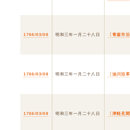
1766/03/08
明和三年一月二十八日
〔青森市
1766/03/08
明和三年一月二十八日
〔油川沿
1766/03/08
明和三年一月二十八日
〔津軽見