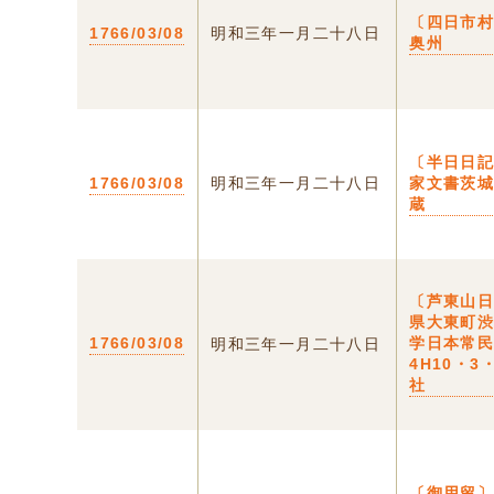
〔四日市村
1766/03/08
明和三年一月二十八日
奥州
〔半日日
1766/03/08
明和三年一月二十八日
家文書茨
蔵
〔芦東山日
県大東町
1766/03/08
学日本常
明和三年一月二十八日
4H10・3
社
〔御用留