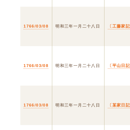
1766/03/08
明和三年一月二十八日
〔工藤家
1766/03/08
明和三年一月二十八日
〔平山日
1766/03/08
明和三年一月二十八日
〔某家日