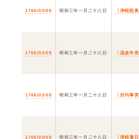
1766/03/08
明和三年一月二十八日
〔津軽陸
1766/03/08
明和三年一月二十八日
〔温故年
1766/03/08
明和三年一月二十八日
〔封内事
1766/03/08
明和三年一月二十八日
〔津軽藩