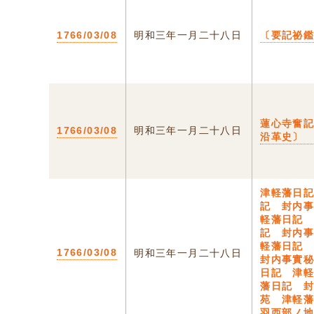
1766/03/08
明和三年一月二十八日
〔要記祕
蓮心寺奮
1766/03/08
明和三年一月二十八日
沿革史〕
津軽藩日
記 封内
軽藩日記
記 封内
軽藩日記
1766/03/08
明和三年一月二十八日
封内事實
日記 津
藩日記 
苑 津軽
羽西部ノ