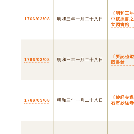
〔明和三
1766/03/08
明和三年一月二十八日
中破損書
立図書館
〔要記秘
1766/03/08
明和三年一月二十八日
図書館
〔妙経寺過
1766/03/08
明和三年一月二十八日
石市妙経