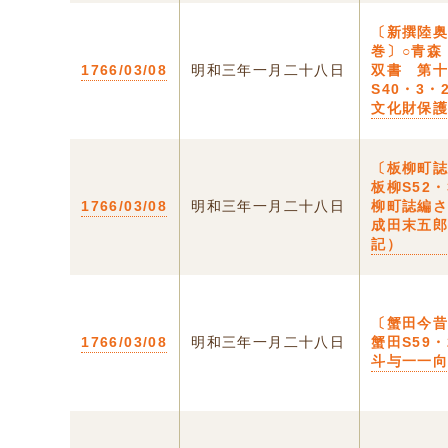
〔新撰陸
巻〕○青森
1766/03/08
明和三年一月二十八日
双書 第
S40・3・
文化財保
〔板柳町誌
板柳S52・
1766/03/08
明和三年一月二十八日
柳町誌編
成田末五
記）
〔蟹田今昔
1766/03/08
明和三年一月二十八日
蟹田S59
斗与一一