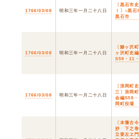
〔黒石市
1766/03/08
明和三年一月二十八日
Ⅰ〕○黒石S
黒石市
〔鯵ヶ沢
1766/03/08
明和三年一月二十八日
ヶ沢町史
S59・11・
〔浪岡町
三〕浪岡
1766/03/08
明和三年一月二十八日
会編S58・
岡町役場
〔本藩古
抄 下之巻
立要左ヱ