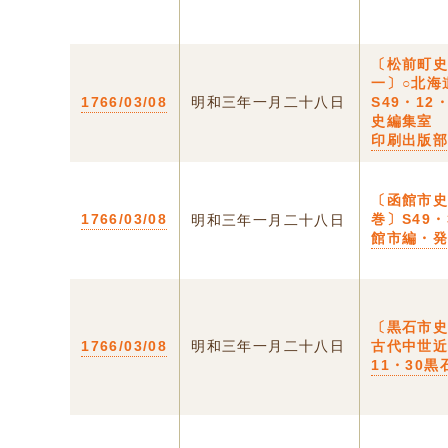
〔松前町
一〕○北海
1766/03/08
明和三年一月二十八日
S49・12
史編集室
印刷出版
〔函館市
1766/03/08
巻〕S49・
明和三年一月二十八日
館市編・
〔黒石市
1766/03/08
明和三年一月二十八日
古代中世近
11・30黒