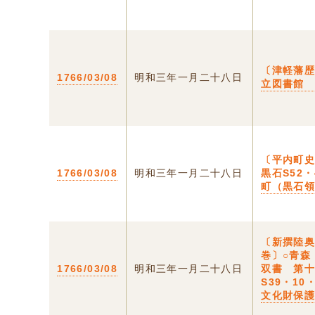
〔津軽藩
1766/03/08
明和三年一月二十八日
立図書館
〔平内町史
1766/03/08
明和三年一月二十八日
黒石S52
町（黒石
〔新撰陸
巻〕○青森
1766/03/08
明和三年一月二十八日
双書 第
S39・10
文化財保