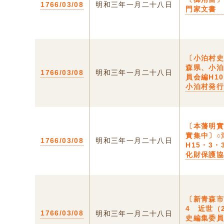
1766/03/08
明和三年一月二十八日
門家文書 
〔小泊村
森県、小
1766/03/08
明和三年一月二十八日
員会編H1
小泊村発
〔本藩明
實集中〕
1766/03/08
明和三年一月二十八日
H15・3・
化財保護
〔新青森
4 近世（
1766/03/08
明和三年一月二十八日
史編集委員