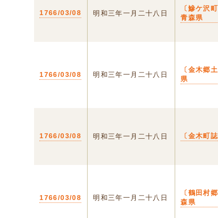
〔鰺ケ沢町
1766/03/08
明和三年一月二十八日
青森県
〔金木郷土
1766/03/08
明和三年一月二十八日
県
1766/03/08
〔金木町
明和三年一月二十八日
〔鶴田村郷
1766/03/08
明和三年一月二十八日
森県