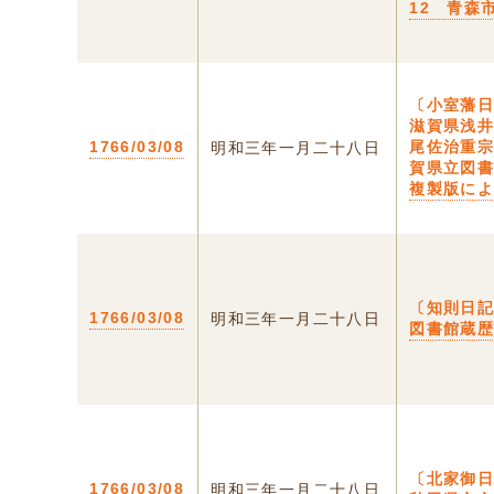
12 青森
〔小室藩日
滋賀県浅
1766/03/08
尾佐治重
明和三年一月二十八日
賀県立図
複製版に
〔知則日
1766/03/08
明和三年一月二十八日
図書館蔵歴
〔北家御日
1766/03/08
明和三年一月二十八日