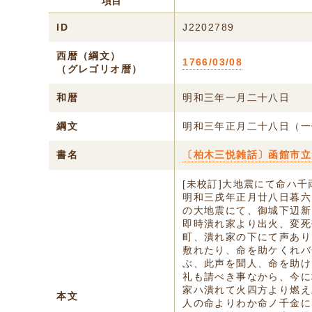
項目
ID
J2202789
西暦（綱文）
1766/03/08
（グレゴリオ暦）
和暦
明和三年一月二十八日
綱文
明和三年正月二十八日（一
書名
〔柏木三悦雑話〕函館市立
[未校訂]大地震にて命ハ
明和三戌年正月廿八日暮六
の大地震にて、御城下辺新
即時潰れ家より出火、変死
町、潰れ家の下にて声あり
敷れたり、命を助ケくれバ
ぶ、此声を聞人、命を助け
礼も請べき事なから、今に
家ハ潰れて火四方より燃え
本文
人の命よりわか命ノ千金に