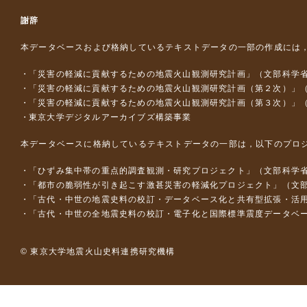
謝辞
本データベースおよび格納しているテキストデータの一部の作成には
「災害の軽減に貢献するための地震火山観測研究計画」（文部科学
「災害の軽減に貢献するための地震火山観測研究計画（第２次）」
「災害の軽減に貢献するための地震火山観測研究計画（第３次）」
東京大学デジタルアーカイブズ構築事業
本データベースに格納しているテキストデータの一部は，以下のプロ
「ひずみ集中帯の重点的調査観測・研究プロジェクト」（文部科学省
「都市の脆弱性が引き起こす激甚災害の軽減化プロジェクト」（文部
「古代・中世の地震史料の校訂・データベース化と共有型拡張・活用シス
「古代・中世の全地震史料の校訂・電子化と国際標準震度データベース構
© 東京大学地震火山史料連携研究機構