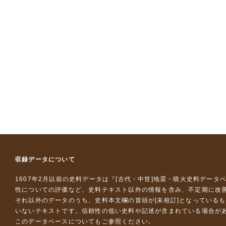
収録データについて
1607年2月以前の史料データは『
[古代・中世]地震・噴火史料データ
性についての評価など、史料テキスト以外の情報を含み、不定期に改
それ以外のデータのうち、史料本文欄の冒頭が[未校訂]となっている
いないテキストです。信頼性の低い史料や記述が含まれている場合が
このデータベースについて
もご参照ください。