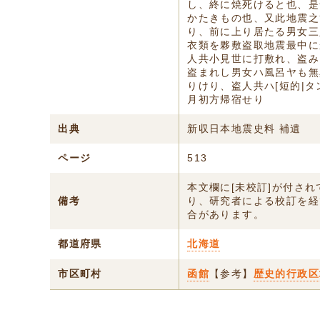
し、終に焼死けると也、是
かたきもの也、又此地震之
り、前に上り居たる男女三
衣類を夥敷盗取地震最中に
人共小見世に打敷れ、盗み
盗まれし男女ハ風呂ヤも無
りけり、盗人共ハ[短的|
月初方帰宿せり
出典
新収日本地震史料 補遺
ページ
513
本文欄に[未校訂]が付さ
備考
り、研究者による校訂を経
合があります。
都道府県
北海道
市区町村
函館
【参考】
歴史的行政区