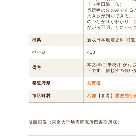
士（宇田郎、仏）
長徳寺の分のみである
大きさが判明できる。
のつながりがわかり、
ながら不明。とにかく
出典
新収日本地震史料 補遺
ページ
413
本文欄に[未校訂]が
備考
トです。信頼性の低い
都道府県
北海道
市区町村
乙部
【参考】
歴史的行
版面画像（東京大学地震研究所図書室所蔵）