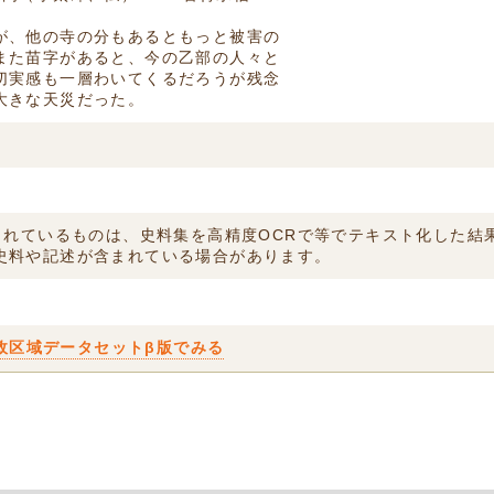
が、他の寺の分もあるともっと被害の
また苗字があると、今の乙部の人々と
切実感も一層わいてくるだろうが残念
大きな天災だった。
付されているものは、史料集を高精度OCRで等でテキスト化した
史料や記述が含まれている場合があります。
政区域データセットβ版でみる