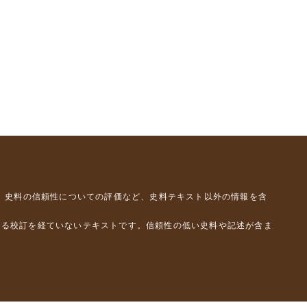
、史料の信頼性についての評価など、史料テキスト以外の情報を含
よる校訂を経ていないテキストです。信頼性の低い史料や記述が含ま