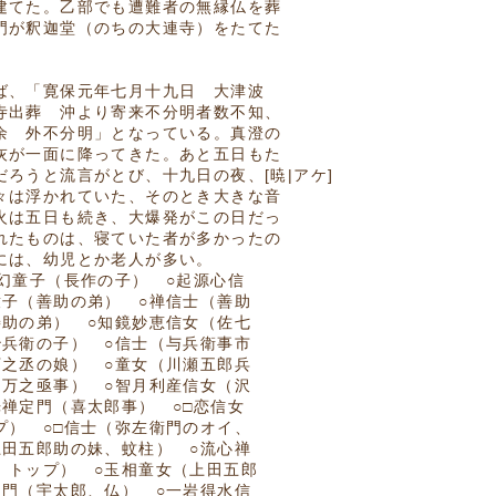
建てた。乙部でも遭難者の無縁仏を葬
門が釈迦堂（のちの大連寺）をたてた
ば、「寛保元年七月十九日 大津波
寺出葬 沖より寄来不分明者数不知、
余 外不分明」となっている。真澄の
灰が一面に降ってきた。あと五日もた
ろうと流言がとび、十九日の夜、[暁|アケ]
々は浮かれていた、そのとき大きな音
火は五日も続き、大爆発がこの日だっ
れたものは、寝ていた者が多かったの
には、幼児とか老人が多い。
○幻童子（長作の子） ○起源心信
童子（善助の弟） ○禅信士（善助
善助の弟） ○知鏡妙恵信女（佐七
治兵衛の子） ○信士（与兵衛事市
万之丞の娘） ○童女（川瀬五郎兵
（万之亟事） ○智月利産信女（沢
光禅定門（喜太郎事） ○□恋信女
プ） ○□信士（弥左衛門のオイ、
上田五郎助の妹、蚊柱） ○流心禅
、トップ） ○玉相童女（上田五郎
定門（宇太郎、仏） ○一岩得水信