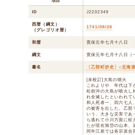
項目
ID
J2202349
西暦（綱文）
1741/08/28
（グレゴリオ暦）
和暦
寛保元年七月十八日
綱文
寛保元年七月十八日（
書名
〔乙部町抄史〕○北海道
[未校訂]大島の噴火
これよりやゝ年代は下
松前沖の大島が噴火し
れ全滅したといわれて
和人死者一、四六七人
の被害を出した。乙部
いう、大きな災害であ
ら逃れて小川方面に柾
たが現在旭岱の山本、
同年江差では各宗派合