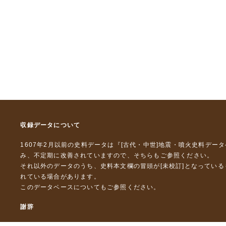
収録データについて
1607年2月以前の史料データは『
[古代・中世]地震・噴火史料デー
み、不定期に改善されていますので、
そちら
もご参照ください。
それ以外のデータのうち、史料本文欄の冒頭が[未校訂]となってい
れている場合があります。
このデータベースについて
もご参照ください。
謝辞