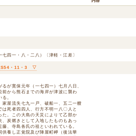
内容
一七四一・八・二八）〔津軽・江差〕
S54・11・3 ▽
がるが寛保元年（一七四一）七月八日、
松前から熊石までの海岸が津波に襲わ
いる。
、家屋流失七九一戸、破船一、五二一艘
では死者四四人、行方不明一八〇人と
った。この大島の天災によりて乙部か
夫、炭燃きとして入地したものもあっ
近藤、寺島各氏の祖といわれている。
同供養し正覚院及び陣屋町岬（後法華