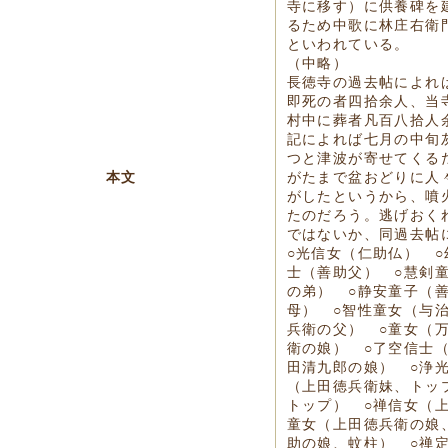
寺に移す）に供養碑を
るため中歌に林庄右衛
といわれている。
（中略）
長徳寺の過去帖によれ
即死の者四拾余人、当
村中に葬者凡百八拾人
記によれば七月の中旬
つと津波が寄せてくるだ
本文
がたまで盆おどりに人
がしたというから、噴
たのだろう。逃げおく
ではないか、同過去帖
○光信女（仁助仏） 
士（善助父） ○慧剣
の弟） ○静安童子（
母） ○智性童女（与
兵衛の父） ○童女（
衛の娘） ○了空信士
田清九郎の娘） ○浄
（上田徳兵衛妹、トッ
トップ） ○禅信女（
童女（上田徳兵衛の娘
助の娘、蚊柱） ○禅