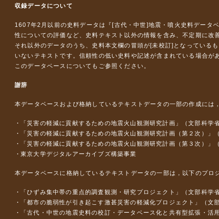
収録データについて
1607年2月以前の史料データは『
[古代・中世]地震・噴火史料データ
性についての評価など、史料テキスト以外の情報を含み、不定期に改
それ以外のデータのうち、史料本文欄の冒頭が[未校訂]となっている
いないテキストです。信頼性の低い史料や記述が含まれている場合が
このデータベースについて
もご参照ください。
謝辞
本データベースおよび格納しているテキストデータの一部の作成には
「災害の軽減に貢献するための地震火山観測研究計画」（文部科学
「災害の軽減に貢献するための地震火山観測研究計画（第２次）」
「災害の軽減に貢献するための地震火山観測研究計画（第３次）」
東京大学デジタルアーカイブズ構築事業
本データベースに格納しているテキストデータの一部は，以下のプロ
「ひずみ集中帯の重点的調査観測・研究プロジェクト」（文部科学省
「都市の脆弱性が引き起こす激甚災害の軽減化プロジェクト」（文部
「古代・中世の地震史料の校訂・データベース化と共有型拡張・活用シス