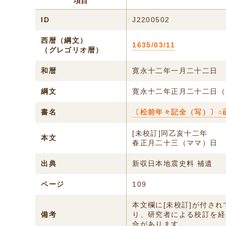
項目
ID
J2200502
西暦（綱文）
1635/03/11
（グレゴリオ暦）
和暦
寛永十二年一月二十二日
綱文
寛永十二年正月二十二日（
書名
〔松前年々記全（写）〕○
[未校訂]同乙亥十二年
本文
春正月二十三（ママ）日 
出典
新収日本地震史料 補遺
ページ
109
本文欄に[未校訂]が付さ
備考
り、研究者による校訂を経
合があります。