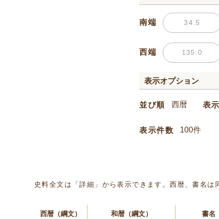
南端
西端
表示オプション
並び順
表
表示件数
史料全文は「詳細」から表示できます。西暦、書名は
西暦（綱文）
和暦（綱文）
書名