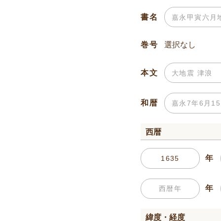
書名
巻号
本文
和暦
西暦
年
年
緯度・経度