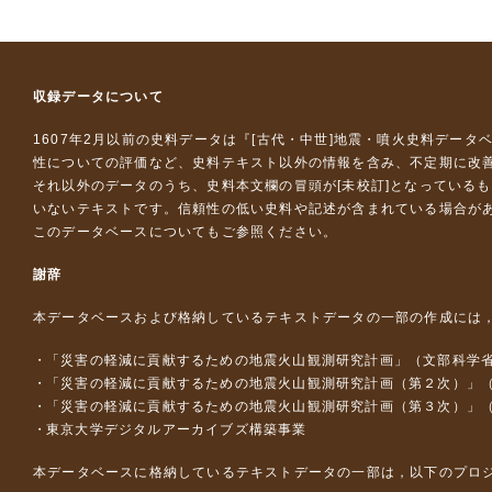
収録データについて
1607年2月以前の史料データは『
[古代・中世]地震・噴火史料データ
性についての評価など、史料テキスト以外の情報を含み、不定期に改
それ以外のデータのうち、史料本文欄の冒頭が[未校訂]となっている
いないテキストです。信頼性の低い史料や記述が含まれている場合が
このデータベースについて
もご参照ください。
謝辞
本データベースおよび格納しているテキストデータの一部の作成には
「災害の軽減に貢献するための地震火山観測研究計画」（文部科学
「災害の軽減に貢献するための地震火山観測研究計画（第２次）」
「災害の軽減に貢献するための地震火山観測研究計画（第３次）」
東京大学デジタルアーカイブズ構築事業
本データベースに格納しているテキストデータの一部は，以下のプロ