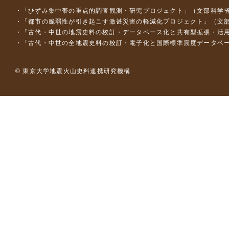
「ひずみ集中帯の重点的調査観測・研究プロジェクト」（文部科学省
「都市の脆弱性が引き起こす激甚災害の軽減化プロジェクト」（文部
「古代・中世の地震史料の校訂・データベース化と共有型拡張・活用シス
「古代・中世の全地震史料の校訂・電子化と国際標準震度データベース構
© 東京大学地震火山史料連携研究機構