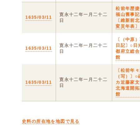
松前年歴
寛永十二年一月二十二
福山舊事記
1635/03/11
日
〔維新前北
変災年表〕
〔（中原）
寛永十二年一月二十二
日記〕○日
1635/03/11
日
都府立総合
館
〔松前年々
（写）〕○
寛永十二年一月二十二
1635/03/11
カ近藤家
日
北海道開拓
館
史料の所在地を地図で見る