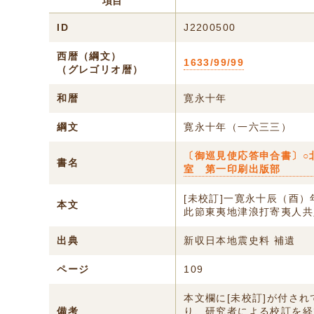
項目
ID
J2200500
西暦（綱文）
1633/99/99
（グレゴリオ暦）
和暦
寛永十年
綱文
寛永十年（一六三三）
〔御巡見使応答申合書〕○
書名
室 第一印刷出版部
[未校訂]一寛永十辰（酉
本文
此節東夷地津浪打寄夷人共
出典
新収日本地震史料 補遺
ページ
109
本文欄に[未校訂]が付さ
備考
り、研究者による校訂を経