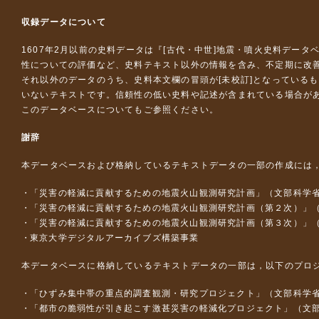
収録データについて
1607年2月以前の史料データは『
[古代・中世]地震・噴火史料データ
性についての評価など、史料テキスト以外の情報を含み、不定期に改
それ以外のデータのうち、史料本文欄の冒頭が[未校訂]となっている
いないテキストです。信頼性の低い史料や記述が含まれている場合が
このデータベースについて
もご参照ください。
謝辞
本データベースおよび格納しているテキストデータの一部の作成には
「災害の軽減に貢献するための地震火山観測研究計画」（文部科学
「災害の軽減に貢献するための地震火山観測研究計画（第２次）」
「災害の軽減に貢献するための地震火山観測研究計画（第３次）」
東京大学デジタルアーカイブズ構築事業
本データベースに格納しているテキストデータの一部は，以下のプロ
「ひずみ集中帯の重点的調査観測・研究プロジェクト」（文部科学省
「都市の脆弱性が引き起こす激甚災害の軽減化プロジェクト」（文部