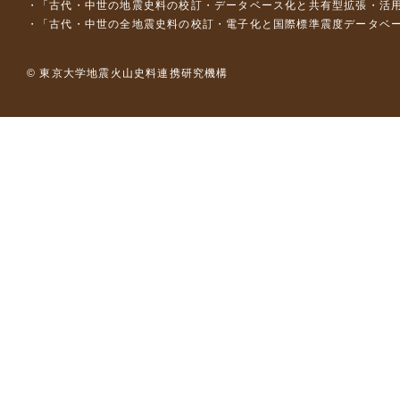
「古代・中世の地震史料の校訂・データベース化と共有型拡張・活用シス
「古代・中世の全地震史料の校訂・電子化と国際標準震度データベース構
© 東京大学地震火山史料連携研究機構