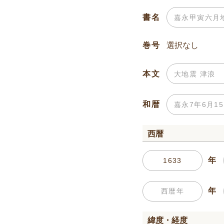
書名
巻号
本文
和暦
西暦
年
年
緯度・経度