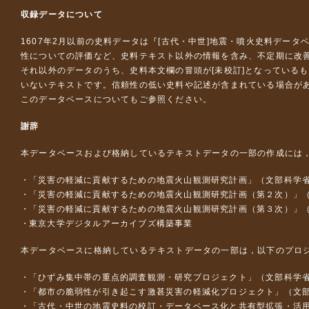
収録データについて
1607年2月以前の史料データは『
[古代・中世]地震・噴火史料データ
性についての評価など、史料テキスト以外の情報を含み、不定期に改
それ以外のデータのうち、史料本文欄の冒頭が[未校訂]となっている
いないテキストです。信頼性の低い史料や記述が含まれている場合が
このデータベースについて
もご参照ください。
謝辞
本データベースおよび格納しているテキストデータの一部の作成には
「災害の軽減に貢献するための地震火山観測研究計画」（文部科学
「災害の軽減に貢献するための地震火山観測研究計画（第２次）」
「災害の軽減に貢献するための地震火山観測研究計画（第３次）」
東京大学デジタルアーカイブズ構築事業
本データベースに格納しているテキストデータの一部は，以下のプロ
「ひずみ集中帯の重点的調査観測・研究プロジェクト」（文部科学省
「都市の脆弱性が引き起こす激甚災害の軽減化プロジェクト」（文部
「古代・中世の地震史料の校訂・データベース化と共有型拡張・活用シス