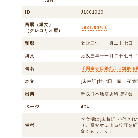
項目
ID
J1001929
西暦（綱文）
1821/01/01
（グレゴリオ暦）
和暦
文政三年十一月二十七日
綱文
文政三年十一月二十七日（
書名
〔国泰寺日鑑記〕○釧路市
本文
[未校訂]廿七日 晴 夜地
出典
新収日本地震史料 第4巻
ページ
404
本文欄に[未校訂]が付さ
備考
り、研究者による校訂を経
合があります。