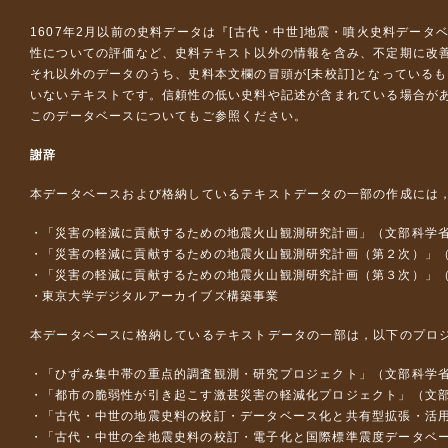
1607年2月以前の史料データは『
[古代・中世]地震・噴火史料データ
性についての評価など、史料テキスト以外の情報を含み、不定期に改
それ以外のデータのうち、史料本文欄の冒頭が[未校訂]となっている
いないテキストです。信頼性の低い史料や記述が含まれている場合が
このデータベースについて
もご参照ください。
謝辞
本データベースおよび格納しているテキストデータの一部の作成には
「災害の軽減に貢献するための地震火山観測研究計画」（文部科学
「災害の軽減に貢献するための地震火山観測研究計画（第２次）」
「災害の軽減に貢献するための地震火山観測研究計画（第３次）」
東京大学デジタルアーカイブズ構築事業
本データベースに格納しているテキストデータの一部は，以下のプロ
「ひずみ集中帯の重点的調査観測・研究プロジェクト」（文部科学省
「都市の脆弱性が引き起こす激甚災害の軽減化プロジェクト」（文部
「古代・中世の地震史料の校訂・データベース化と共有型拡張・活用シス
「古代・中世の全地震史料の校訂・電子化と国際標準震度データベース構