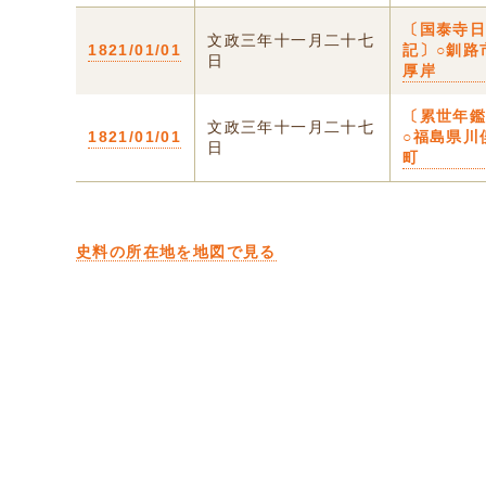
〔国泰寺
文政三年十一月二十七
1821/01/01
記〕○釧路
日
厚岸
〔累世年
文政三年十一月二十七
1821/01/01
○福島県川
日
町
史料の所在地を地図で見る