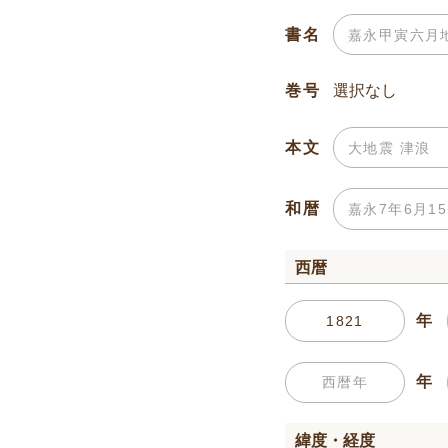
書名
巻号
本文
和暦
西暦
年
年
緯度・経度