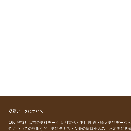
収録データについて
1607年2月以前の史料データは『
[古代・中世]地震・噴火史料データ
性についての評価など、史料テキスト以外の情報を含み、不定期に改