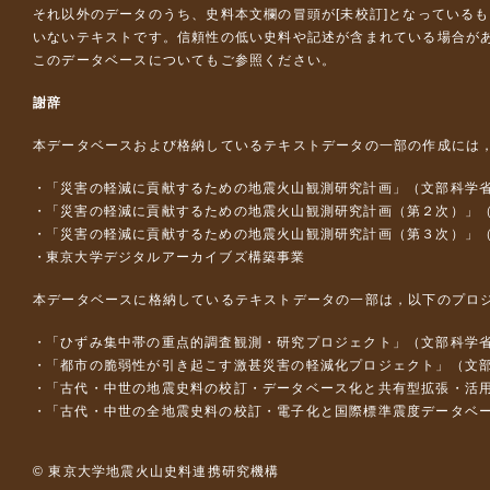
それ以外のデータのうち、史料本文欄の冒頭が[未校訂]となっている
いないテキストです。信頼性の低い史料や記述が含まれている場合が
このデータベースについて
もご参照ください。
謝辞
本データベースおよび格納しているテキストデータの一部の作成には
「災害の軽減に貢献するための地震火山観測研究計画」（文部科学
「災害の軽減に貢献するための地震火山観測研究計画（第２次）」
「災害の軽減に貢献するための地震火山観測研究計画（第３次）」
東京大学デジタルアーカイブズ構築事業
本データベースに格納しているテキストデータの一部は，以下のプロ
「ひずみ集中帯の重点的調査観測・研究プロジェクト」（文部科学省
「都市の脆弱性が引き起こす激甚災害の軽減化プロジェクト」（文部
「古代・中世の地震史料の校訂・データベース化と共有型拡張・活用シス
「古代・中世の全地震史料の校訂・電子化と国際標準震度データベース構
© 東京大学地震火山史料連携研究機構