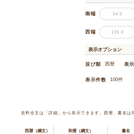
南端
西端
表示オプション
並び順
表
表示件数
史料全文は「詳細」から表示できます。西暦、書名は
西暦（綱文）
和暦（綱文）
書名