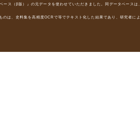
タベース（β版）』
の元データを使わせていただきました。同データベースは
るものは、史料集を高精度OCRで等でテキスト化した結果であり、研究者に
は，以下のプロジェクトの支援を受けました。
学省）
」（文部科学省）
」（文部科学省）
ロジェクトの成果を利用しました。
省委託研究事業、研究代表者 佐竹健治）
部科学省委託研究事業、研究代表者 佐竹健治）
ステムの開発 」（科研費基盤研究(B)18310124、研究代表者 石橋克
構築に関する研究」（科研費基盤研究(A)15201040、研究代表者 石