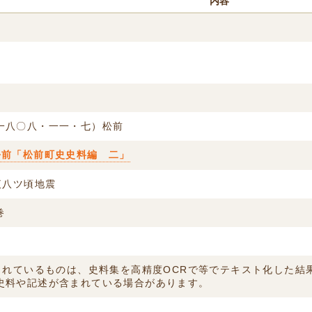
内容
一八〇八・一一・七）松前
松前「松前町史史料編 二」
夜八ツ頃地震
巻
付されているものは、史料集を高精度OCRで等でテキスト化した
史料や記述が含まれている場合があります。