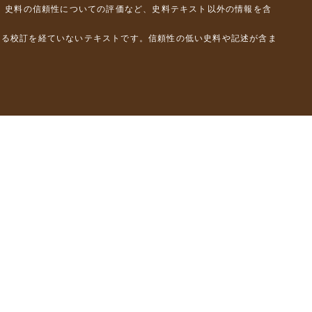
、史料の信頼性についての評価など、史料テキスト以外の情報を含
よる校訂を経ていないテキストです。信頼性の低い史料や記述が含ま
彦）
橋克彦）