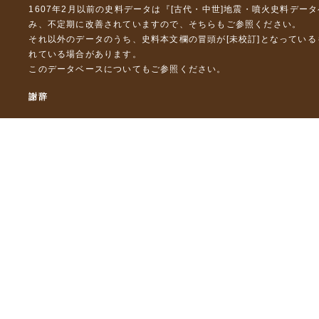
1607年2月以前の史料データは『
[古代・中世]地震・噴火史料デー
み、不定期に改善されていますので、
そちら
もご参照ください。
それ以外のデータのうち、史料本文欄の冒頭が[未校訂]となってい
れている場合があります。
このデータベースについて
もご参照ください。
謝辞
本データベースおよび格納しているテキストデータの一部の作成に
「災害の軽減に貢献するための地震火山観測研究計画」（文部科
「災害の軽減に貢献するための地震火山観測研究計画（第２次）
「災害の軽減に貢献するための地震火山観測研究計画（第３次）
東京大学デジタルアーカイブズ構築事業
本データベースに格納しているテキストデータの一部は，以下のプ
「ひずみ集中帯の重点的調査観測・研究プロジェクト」（文部科学
「都市の脆弱性が引き起こす激甚災害の軽減化プロジェクト」（文
「古代・中世の地震史料の校訂・データベース化と共有型拡張・活用シ
「古代・中世の全地震史料の校訂・電子化と国際標準震度データベース