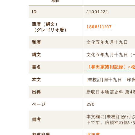
項目
ID
J1001231
西暦（綱文）
1808/11/07
（グレゴリオ暦）
和暦
文化五年九月十九日
綱文
文化五年九月十九日（
書名
〔和田家諸用記録〕○
本文
[未校訂]同十九日 昨
出典
新収日本地震史料 第4
ページ
290
本文欄に[未校訂]が
備考
トです。信頼性の低い
都道府県
北海道