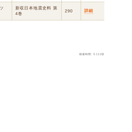
ツ
新収日本地震史料 第
詳細
290
4巻
検索時間: 0.111秒