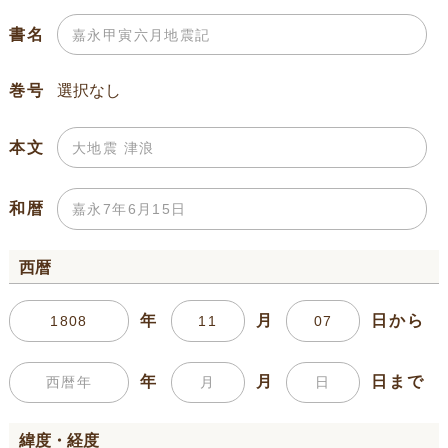
書名
巻号
本文
和暦
西暦
年
月
日から
年
月
日まで
緯度・経度