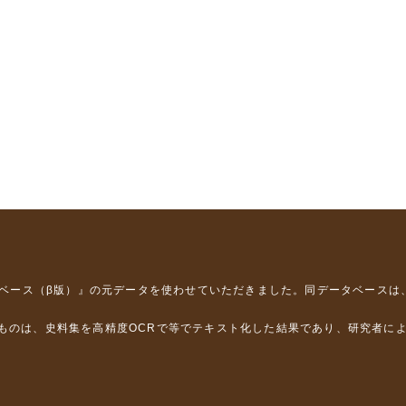
タベース（β版）』
の元データを使わせていただきました。同データベースは
るものは、史料集を高精度OCRで等でテキスト化した結果であり、研究者に