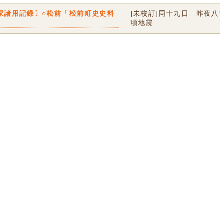
家諸用記録〕○松前「松前町史史料
[未校訂]同十九日 昨夜八
」
頃地震