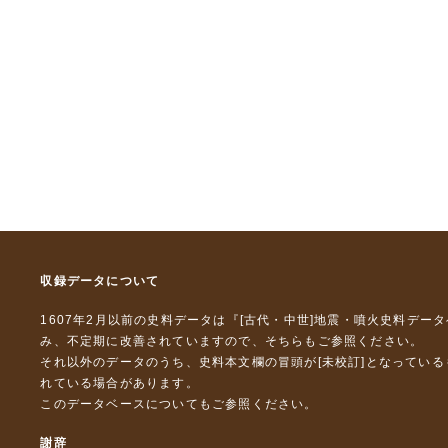
収録データについて
1607年2月以前の史料データは『
[古代・中世]地震・噴火史料デー
み、不定期に改善されていますので、
そちら
もご参照ください。
それ以外のデータのうち、史料本文欄の冒頭が[未校訂]となってい
れている場合があります。
このデータベースについて
もご参照ください。
謝辞