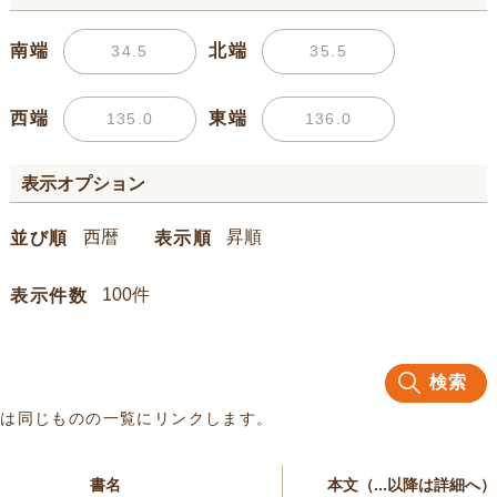
南端
北端
西端
東端
表示オプション
並び順
表示順
表示件数
検索
名は同じものの一覧にリンクします。
書名
本文（...以降は詳細へ）