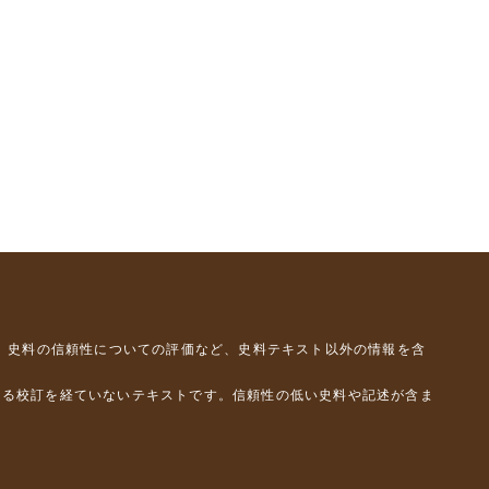
、史料の信頼性についての評価など、史料テキスト以外の情報を含
よる校訂を経ていないテキストです。信頼性の低い史料や記述が含ま