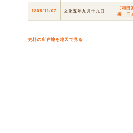
〔和田
1808/11/07
文化五年九月十九日
編 二
史料の所在地を地図で見る