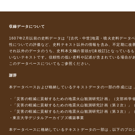
収録データについて
1607年2月以前の史料データは『
[古代・中世]地震・噴火史料データ
性についての評価など、史料テキスト以外の情報を含み、不定期に改
それ以外のデータのうち、史料本文欄の冒頭が[未校訂]となっている
いないテキストです。信頼性の低い史料や記述が含まれている場合が
このデータベースについて
もご参照ください。
謝辞
本データベースおよび格納しているテキストデータの一部の作成には
「災害の軽減に貢献するための地震火山観測研究計画」（文部科学
「災害の軽減に貢献するための地震火山観測研究計画（第２次）」
「災害の軽減に貢献するための地震火山観測研究計画（第３次）」
東京大学デジタルアーカイブズ構築事業
本データベースに格納しているテキストデータの一部は，以下のプロ