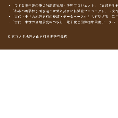
「ひずみ集中帯の重点的調査観測・研究プロジェクト」（文部科学省
「都市の脆弱性が引き起こす激甚災害の軽減化プロジェクト」（文部
「古代・中世の地震史料の校訂・データベース化と共有型拡張・活用シス
「古代・中世の全地震史料の校訂・電子化と国際標準震度データベース構
© 東京大学地震火山史料連携研究機構