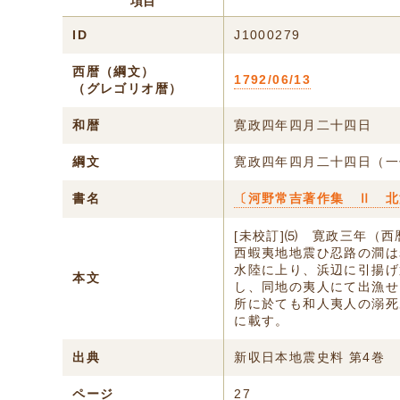
項目
ID
J1000279
西暦（綱文）
1792/06/13
（グレゴリオ暦）
和暦
寛政四年四月二十四日
綱文
寛政四年四月二十四日（一
書名
〔河野常吉著作集 Ⅱ 北
[未校訂]⑸ 寛政三年（
西蝦夷地地震ひ忍路の澗は
水陸に上り、浜辺に引揚げ
本文
し、同地の夷人にて出漁せ
所に於ても和人夷人の溺死
に載す。
出典
新収日本地震史料 第4巻
ページ
27