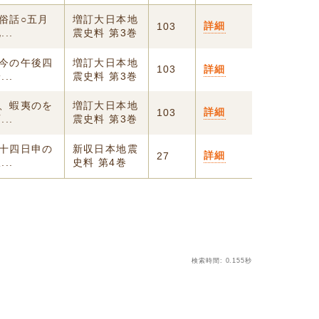
俗話○五月
増訂大日本地
詳細
103
..
震史料 第3巻
刻今の午後四
増訂大日本地
103
詳細
..
震史料 第3巻
ら、蝦夷のを
増訂大日本地
詳細
103
..
震史料 第3巻
二十四日申の
新収日本地震
詳細
27
..
史料 第4巻
検索時間: 0.155秒