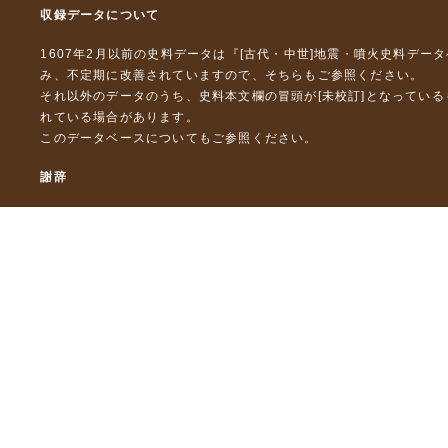
収録データについて
1607年2月以前の史料データは『
[古代・中世]地震・噴火史料デー
み、不定期に改善されていますので、
そちら
もご参照ください。
それ以外のデータのうち、史料本文欄の冒頭が[未校訂]となってい
れている場合があります。
このデータベースについて
もご参照ください。
謝辞
本データベースおよび格納しているテキストデータの一部の作成に
「災害の軽減に貢献するための地震火山観測研究計画」（文部科
「災害の軽減に貢献するための地震火山観測研究計画（第２次）
「災害の軽減に貢献するための地震火山観測研究計画（第３次）
東京大学デジタルアーカイブズ構築事業
本データベースに格納しているテキストデータの一部は，以下のプ
「ひずみ集中帯の重点的調査観測・研究プロジェクト」（文部科学
「都市の脆弱性が引き起こす激甚災害の軽減化プロジェクト」（文
「古代・中世の地震史料の校訂・データベース化と共有型拡張・活用シ