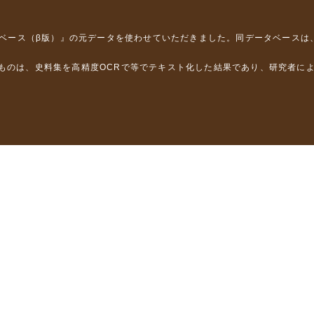
タベース（β版）』
の元データを使わせていただきました。同データベースは
るものは、史料集を高精度OCRで等でテキスト化した結果であり、研究者に
は，以下のプロジェクトの支援を受けました。
学省）
」（文部科学省）
」（文部科学省）
ロジェクトの成果を利用しました。
省委託研究事業、研究代表者 佐竹健治）
部科学省委託研究事業、研究代表者 佐竹健治）
ステムの開発 」（科研費基盤研究(B)18310124、研究代表者 石橋克