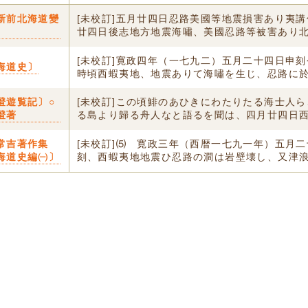
新前北海道變
[未校訂]五月廿四日忍路美國等地震損害あり夷講
〕
廿四日後志地方地震海嘯、美國忍路等被害あり北.
[未校訂]寛政四年（一七九二）五月二十四日申
海道史〕
時頃西蝦夷地、地震ありて海嘯を生じ、忍路に於.
澄遊覧記〕○
[未校訂]この頃鯡のあひきにわたりたる海士人
澄著
る島より歸る舟人なと語るを聞は、四月廿四日西.
常吉著作集
[未校訂]⑸ 寛政三年（西暦一七九一年）五月
海道史編㈠〕
刻、西蝦夷地地震ひ忍路の澗は岩壁壊し、又津浪.