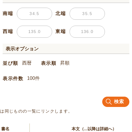
南端
北端
西端
東端
表示オプション
並び順
表示順
表示件数
検索
名は同じものの一覧にリンクします。
書名
本文（...以降は詳細へ）