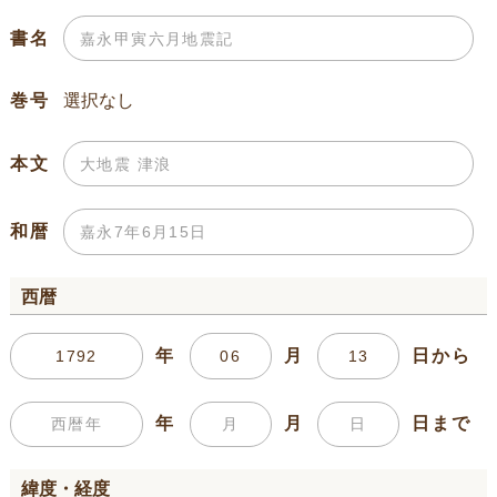
書名
巻号
本文
和暦
西暦
年
月
日から
年
月
日まで
緯度・経度