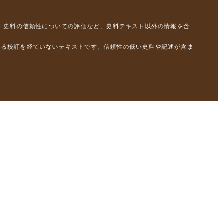
、史料の信頼性についての評価など、史料テキスト以外の情報を含
よる校訂を経ていないテキストです。信頼性の低い史料や記述が含ま
彦）