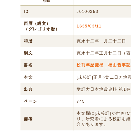
項目
ID
J0100353
西暦（綱文）
1635/03/11
（グレゴリオ暦）
和暦
寛永十二年一月二十二日
綱文
寛永十二年正月廿二日（西
書名
松前年歴捷径 福山舊事記
本文
[未校訂]正月○廿二日カ
出典
増訂大日本地震史料 第1巻
ページ
745
本文欄に[未校訂]が付さ
備考
り、研究者による校訂を経
合があります。