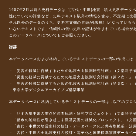
1607年2月以前の史料データは『
[古代・中世]地震・噴火史料データ
性についての評価など、史料テキスト以外の情報を含み、不定期に改
それ以外のデータのうち、史料本文欄の冒頭が[未校訂]となっている
いないテキストです。信頼性の低い史料や記述が含まれている場合が
このデータベースについて
もご参照ください。
謝辞
本データベースおよび格納しているテキストデータの一部の作成には
「災害の軽減に貢献するための地震火山観測研究計画」（文部科学
「災害の軽減に貢献するための地震火山観測研究計画（第２次）」
「災害の軽減に貢献するための地震火山観測研究計画（第３次）」
東京大学デジタルアーカイブズ構築事業
本データベースに格納しているテキストデータの一部は，以下のプロ
「ひずみ集中帯の重点的調査観測・研究プロジェクト」（文部科学省
「都市の脆弱性が引き起こす激甚災害の軽減化プロジェクト」（文部
「古代・中世の地震史料の校訂・データベース化と共有型拡張・活用シス
「古代・中世の全地震史料の校訂・電子化と国際標準震度データベース構