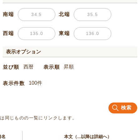
南端
北端
西端
東端
表示オプション
並び順
表示順
表示件数
検索
名は同じものの一覧にリンクします。
書名
本文（...以降は詳細へ）