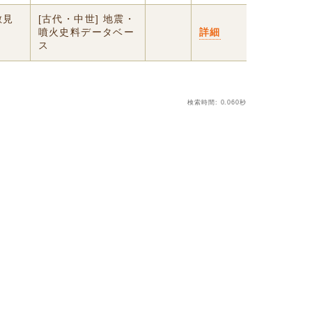
敵見
[古代・中世] 地震・
＃
噴火史料データベー
詳細
ス
検索時間: 0.060秒