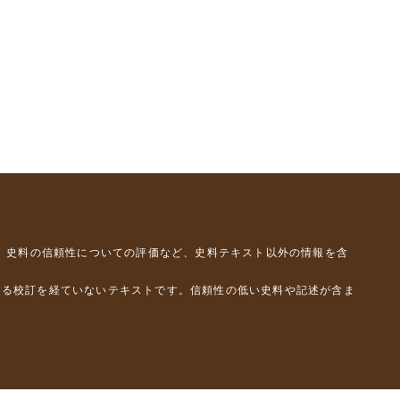
、史料の信頼性についての評価など、史料テキスト以外の情報を含
よる校訂を経ていないテキストです。信頼性の低い史料や記述が含ま