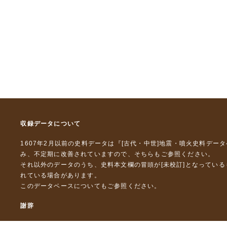
収録データについて
1607年2月以前の史料データは『
[古代・中世]地震・噴火史料デー
み、不定期に改善されていますので、
そちら
もご参照ください。
それ以外のデータのうち、史料本文欄の冒頭が[未校訂]となってい
れている場合があります。
このデータベースについて
もご参照ください。
謝辞
本データベースおよび格納しているテキストデータの一部の作成に