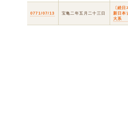
〔続日
0771/07/13
宝亀二年五月二十三日
新日本
大系