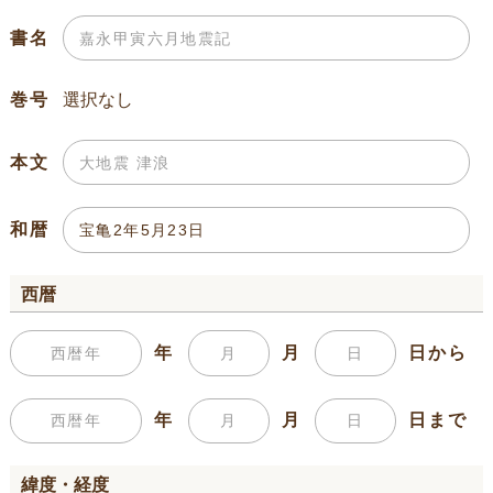
書名
巻号
本文
和暦
西暦
年
月
日から
年
月
日まで
緯度・経度