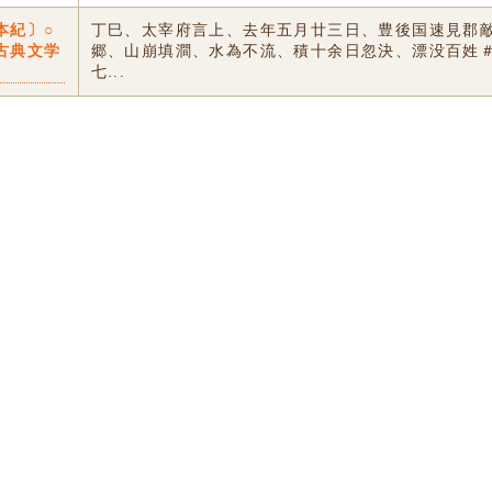
本紀〕○
丁巳、太宰府言上、去年五月廿三日、豊後国速見郡
古典文学
郷、山崩填澗、水為不流、積十余日忽決、漂没百姓
七...