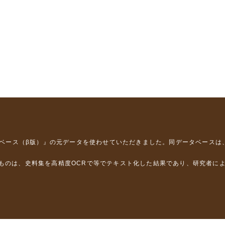
タベース（β版）』
の元データを使わせていただきました。同データベースは
るものは、史料集を高精度OCRで等でテキスト化した結果であり、研究者に
は，以下のプロジェクトの支援を受けました。