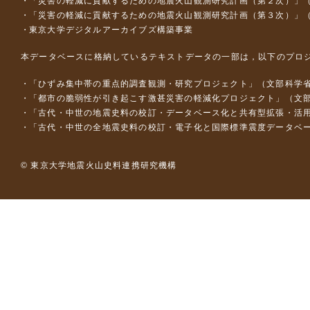
「災害の軽減に貢献するための地震火山観測研究計画（第２次）」
「災害の軽減に貢献するための地震火山観測研究計画（第３次）」
東京大学デジタルアーカイブズ構築事業
本データベースに格納しているテキストデータの一部は，以下のプロ
「ひずみ集中帯の重点的調査観測・研究プロジェクト」（文部科学省
「都市の脆弱性が引き起こす激甚災害の軽減化プロジェクト」（文部
「古代・中世の地震史料の校訂・データベース化と共有型拡張・活用シス
「古代・中世の全地震史料の校訂・電子化と国際標準震度データベース構
© 東京大学地震火山史料連携研究機構