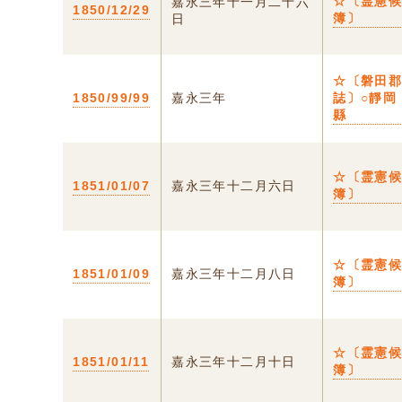
☆〔霊憲
嘉永三年十一月二十六
1850/12/29
簿〕
日
☆〔磐田
1850/99/99
嘉永三年
誌〕○靜岡
縣
☆〔霊憲
1851/01/07
嘉永三年十二月六日
簿〕
☆〔霊憲
1851/01/09
嘉永三年十二月八日
簿〕
☆〔霊憲
1851/01/11
嘉永三年十二月十日
簿〕