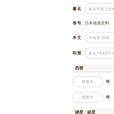
書名
巻号
本文
和暦
西暦
年
年
緯度・経度