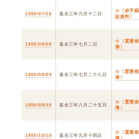
☆〔岩手
1850/07/20
嘉永三年六月十二日
誌資料〕
☆〔霊憲
1850/08/09
嘉永三年七月二日
簿〕
☆〔霊憲
1850/09/04
嘉永三年七月二十八日
簿〕
☆〔霊憲
1850/09/30
嘉永三年八月二十五日
簿〕
☆〔霊憲
1850/10/19
嘉永三年九月十四日
簿〕