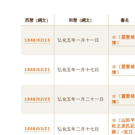
西暦（綱文）
和暦（綱文）
書名
☆〔霊憲
1848/02/15
弘化五年一月十一日
簿〕
☆〔霊憲
1848/02/21
弘化五年一月十七日
簿〕
☆〔靈憲
1848/02/25
弘化五年一月二十一日
簿〕
☆〔山田
松之丞氏
1848/03/21
弘化五年二月十七日
錄〕○近江