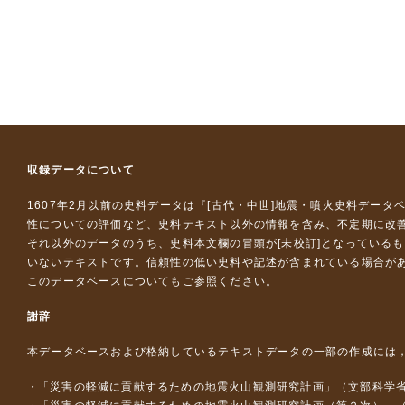
収録データについて
1607年2月以前の史料データは『
[古代・中世]地震・噴火史料データ
性についての評価など、史料テキスト以外の情報を含み、不定期に改
それ以外のデータのうち、史料本文欄の冒頭が[未校訂]となっている
いないテキストです。信頼性の低い史料や記述が含まれている場合が
このデータベースについて
もご参照ください。
謝辞
本データベースおよび格納しているテキストデータの一部の作成には
「災害の軽減に貢献するための地震火山観測研究計画」（文部科学