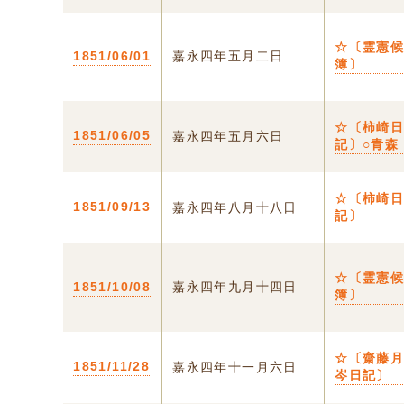
☆〔霊憲
1851/06/01
嘉永四年五月二日
簿〕
☆〔柿崎
1851/06/05
嘉永四年五月六日
記〕○青森
☆〔柿崎
1851/09/13
嘉永四年八月十八日
記〕
☆〔霊憲
1851/10/08
嘉永四年九月十四日
簿〕
☆〔齋藤
1851/11/28
嘉永四年十一月六日
岑日記〕