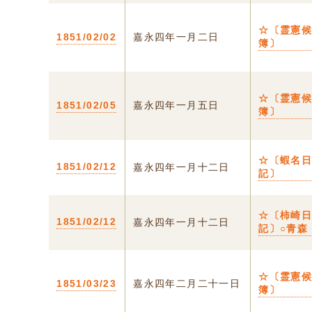
☆〔霊憲
1851/02/02
嘉永四年一月二日
簿〕
☆〔霊憲
1851/02/05
嘉永四年一月五日
簿〕
☆〔蝦名
1851/02/12
嘉永四年一月十二日
記〕
☆〔柿崎
1851/02/12
嘉永四年一月十二日
記〕○青森
☆〔霊憲
1851/03/23
嘉永四年二月二十一日
簿〕