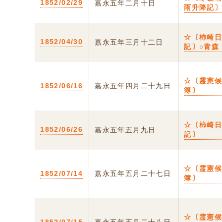
1852/02/29
嘉永五年二月十日
雨升降記
☆〔柿崎
1852/04/30
嘉永五年三月十二日
記〕○青森
☆〔霊憲
1852/06/16
嘉永五年四月二十九日
簿〕
☆〔柿崎
1852/06/26
嘉永五年五月九日
記〕
☆〔霊憲
1852/07/14
嘉永五年五月二十七日
簿〕
☆〔霊憲