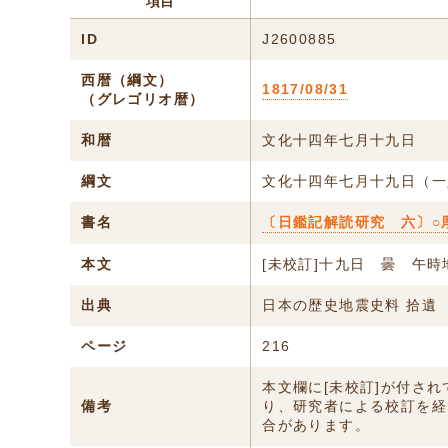
項目
ID
J2600885
西暦（綱文）
1817/08/31
（グレゴリオ暦）
和暦
文化十四年七月十九日
綱文
文化十四年七月十九日（一
書名
〔日鑑記解読研究 六〕○
本文
[未校訂]十九日 曇 午時
出典
日本の歴史地震史料 拾遺
ページ
216
本文欄に[未校訂]が付さ
備考
り、研究者による校訂を経
合があります。