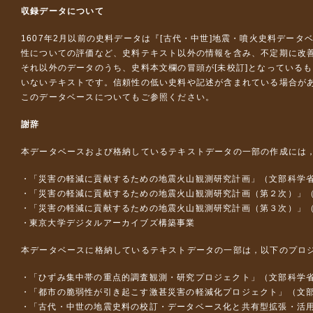
収録データについて
1607年2月以前の史料データは『
[古代・中世]地震・噴火史料データ
性についての評価など、史料テキスト以外の情報を含み、不定期に改
それ以外のデータのうち、史料本文欄の冒頭が[未校訂]となっている
いないテキストです。信頼性の低い史料や記述が含まれている場合が
このデータベースについて
もご参照ください。
謝辞
本データベースおよび格納しているテキストデータの一部の作成には
「災害の軽減に貢献するための地震火山観測研究計画」（文部科学
「災害の軽減に貢献するための地震火山観測研究計画（第２次）」
「災害の軽減に貢献するための地震火山観測研究計画（第３次）」
東京大学デジタルアーカイブズ構築事業
本データベースに格納しているテキストデータの一部は，以下のプロ
「ひずみ集中帯の重点的調査観測・研究プロジェクト」（文部科学省
「都市の脆弱性が引き起こす激甚災害の軽減化プロジェクト」（文部
「古代・中世の地震史料の校訂・データベース化と共有型拡張・活用シス