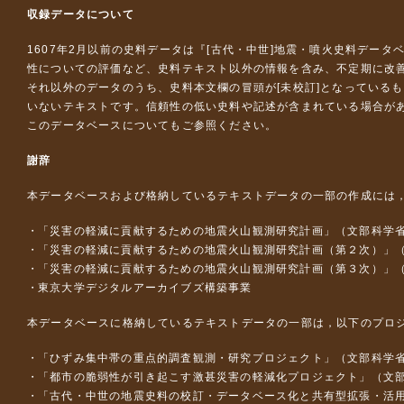
収録データについて
1607年2月以前の史料データは『
[古代・中世]地震・噴火史料データ
性についての評価など、史料テキスト以外の情報を含み、不定期に改
それ以外のデータのうち、史料本文欄の冒頭が[未校訂]となっている
いないテキストです。信頼性の低い史料や記述が含まれている場合が
このデータベースについて
もご参照ください。
謝辞
本データベースおよび格納しているテキストデータの一部の作成には
「災害の軽減に貢献するための地震火山観測研究計画」（文部科学
「災害の軽減に貢献するための地震火山観測研究計画（第２次）」
「災害の軽減に貢献するための地震火山観測研究計画（第３次）」
東京大学デジタルアーカイブズ構築事業
本データベースに格納しているテキストデータの一部は，以下のプロ
「ひずみ集中帯の重点的調査観測・研究プロジェクト」（文部科学省
「都市の脆弱性が引き起こす激甚災害の軽減化プロジェクト」（文部
「古代・中世の地震史料の校訂・データベース化と共有型拡張・活用シス