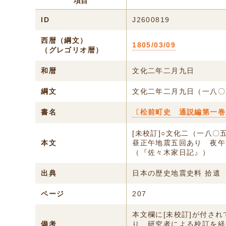
項目
ID
J2600819
西暦（綱文）
1805/03/09
（グレゴリオ暦）
和暦
文化二年二月九日
綱文
文化二年二月九日（一八〇
書名
〔松前町史 通説編第一巻
[未校訂]○文化二（一八〇
本文
昼正午地震五回あり 夜午
（『佐々木家日記』）
出典
日本の歴史地震史料 拾遺
ページ
207
本文欄に[未校訂]が付さ
備考
り、研究者による校訂を経