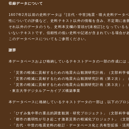
収録データについて
1607年2月以前の史料データは『
[古代・中世]地震・噴火史料データ
性についての評価など、史料テキスト以外の情報を含み、不定期に改
それ以外のデータのうち、史料本文欄の冒頭が[未校訂]となっている
いないテキストです。信頼性の低い史料や記述が含まれている場合が
このデータベースについて
もご参照ください。
謝辞
本データベースおよび格納しているテキストデータの一部の作成には
「災害の軽減に貢献するための地震火山観測研究計画」（文部科学
「災害の軽減に貢献するための地震火山観測研究計画（第２次）」
「災害の軽減に貢献するための地震火山観測研究計画（第３次）」
東京大学デジタルアーカイブズ構築事業
本データベースに格納しているテキストデータの一部は，以下のプロ
「ひずみ集中帯の重点的調査観測・研究プロジェクト」（文部科学省
「都市の脆弱性が引き起こす激甚災害の軽減化プロジェクト」（文部
「古代・中世の地震史料の校訂・データベース化と共有型拡張・活用シス