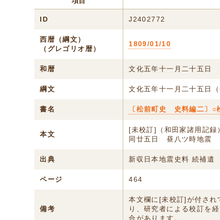
項目
ID
J2402772
西暦（綱文）
1809/01/10
（グレゴリオ暦）
和暦
文化五年十一月二十五日
綱文
文化五年十一月二十五日（
書名
〔松前町史 史料編二〕○
[未校訂]（和田家諸用記録
本文
同廿五日 昼八ツ時地震
出典
新収日本地震史料 続補遺
ページ
464
本文欄に[未校訂]が付さ
備考
り、研究者による校訂を経
合があります。