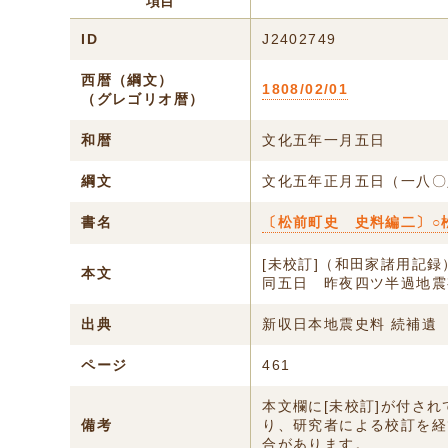
項目
ID
J2402749
西暦（綱文）
1808/02/01
（グレゴリオ暦）
和暦
文化五年一月五日
綱文
文化五年正月五日（一八〇
書名
〔松前町史 史料編二〕○
[未校訂]（和田家諸用記録
本文
同五日 昨夜四ツ半過地震
出典
新収日本地震史料 続補遺
ページ
461
本文欄に[未校訂]が付さ
備考
り、研究者による校訂を経
合があります。