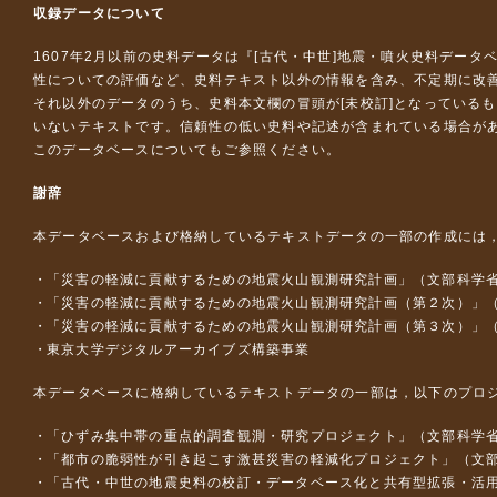
収録データについて
1607年2月以前の史料データは『
[古代・中世]地震・噴火史料データ
性についての評価など、史料テキスト以外の情報を含み、不定期に改
それ以外のデータのうち、史料本文欄の冒頭が[未校訂]となっている
いないテキストです。信頼性の低い史料や記述が含まれている場合が
このデータベースについて
もご参照ください。
謝辞
本データベースおよび格納しているテキストデータの一部の作成には
「災害の軽減に貢献するための地震火山観測研究計画」（文部科学
「災害の軽減に貢献するための地震火山観測研究計画（第２次）」
「災害の軽減に貢献するための地震火山観測研究計画（第３次）」
東京大学デジタルアーカイブズ構築事業
本データベースに格納しているテキストデータの一部は，以下のプロ
「ひずみ集中帯の重点的調査観測・研究プロジェクト」（文部科学省
「都市の脆弱性が引き起こす激甚災害の軽減化プロジェクト」（文部
「古代・中世の地震史料の校訂・データベース化と共有型拡張・活用シス