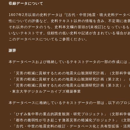
収録データについて
1607年2月以前の史料データは『
[古代・中世]地震・噴火史料データ
性についての評価など、史料テキスト以外の情報を含み、不定期に改
それ以外のデータのうち、史料本文欄の冒頭が[未校訂]となっている
いないテキストです。信頼性の低い史料や記述が含まれている場合が
このデータベースについて
もご参照ください。
謝辞
本データベースおよび格納しているテキストデータの一部の作成には
「災害の軽減に貢献するための地震火山観測研究計画」（文部科学
「災害の軽減に貢献するための地震火山観測研究計画（第２次）」
「災害の軽減に貢献するための地震火山観測研究計画（第３次）」
東京大学デジタルアーカイブズ構築事業
本データベースに格納しているテキストデータの一部は，以下のプロ
「ひずみ集中帯の重点的調査観測・研究プロジェクト」（文部科学省
「都市の脆弱性が引き起こす激甚災害の軽減化プロジェクト」（文部
「古代・中世の地震史料の校訂・データベース化と共有型拡張・活用シス