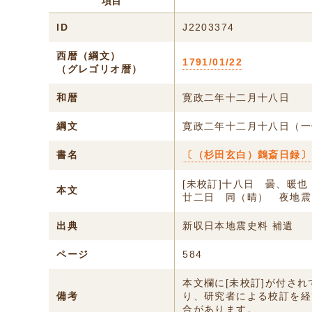
項目
ID
J2203374
西暦（綱文）
1791/01/22
（グレゴリオ暦）
和暦
寛政二年十二月十八日
綱文
寛政二年十二月十八日（一
書名
〔（杉田玄白）鷧斎日録〕
[未校訂]十八日 曇、暖也
本文
廿二日 同（晴） 夜地震
出典
新収日本地震史料 補遺
ページ
584
本文欄に[未校訂]が付さ
備考
り、研究者による校訂を経
合があります。