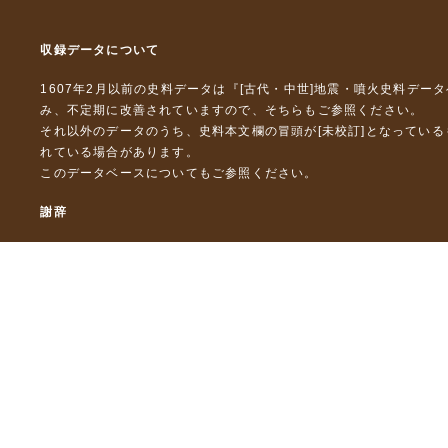
収録データについて
1607年2月以前の史料データは『
[古代・中世]地震・噴火史料デー
み、不定期に改善されていますので、
そちら
もご参照ください。
それ以外のデータのうち、史料本文欄の冒頭が[未校訂]となってい
れている場合があります。
このデータベースについて
もご参照ください。
謝辞
本データベースおよび格納しているテキストデータの一部の作成に
「災害の軽減に貢献するための地震火山観測研究計画」（文部科
「災害の軽減に貢献するための地震火山観測研究計画（第２次）
「災害の軽減に貢献するための地震火山観測研究計画（第３次）
東京大学デジタルアーカイブズ構築事業
本データベースに格納しているテキストデータの一部は，以下のプ
「ひずみ集中帯の重点的調査観測・研究プロジェクト」（文部科学