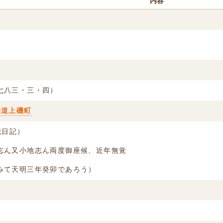
内容
七八三・三・四）
海道上磯町
歳日記）
志ん又小地志ん両度御座候、近年無覚
みて天明三年癸卯であろう）