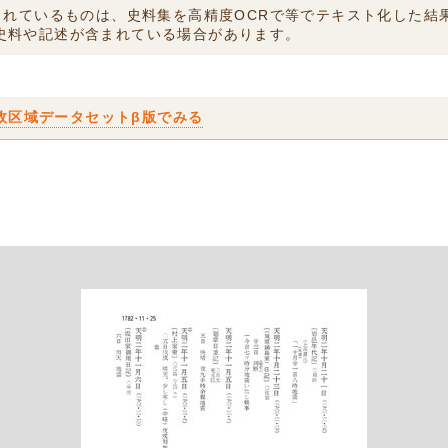
付されているものは、史料集を高精度OCRで等でテキスト化した
史料や記述が含まれている場合があります。
政区域データセットβ版でみる