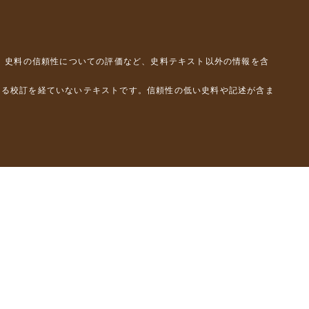
、史料の信頼性についての評価など、史料テキスト以外の情報を含
よる校訂を経ていないテキストです。信頼性の低い史料や記述が含ま