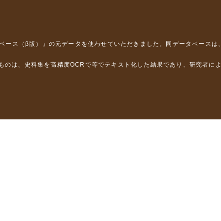
タベース（β版）』
の元データを使わせていただきました。同データベースは
るものは、史料集を高精度OCRで等でテキスト化した結果であり、研究者に
は，以下のプロジェクトの支援を受けました。
学省）
」（文部科学省）
」（文部科学省）
ロジェクトの成果を利用しました。
省委託研究事業、研究代表者 佐竹健治）