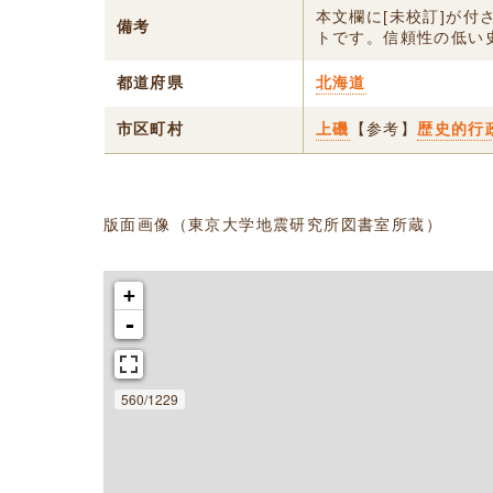
本文欄に[未校訂]が
備考
トです。信頼性の低い
都道府県
北海道
市区町村
上磯
【参考】
歴史的行
版面画像（東京大学地震研究所図書室所蔵）
+
-
560/1229