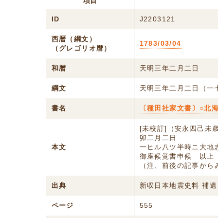
項目
ID
J2203121
西暦（綱文）
1783/03/04
（グレゴリオ暦）
和暦
天明三年二月二日
綱文
天明三年二月二日（一
書名
〔種田社家文書〕○北
[未校訂]（安永四己未
卯二月二日
本文
一ヒル八ツ半時ニ大地
御座候覚書申候 以上
（注、前後の記事から
出典
新収日本地震史料 補遺
ページ
555